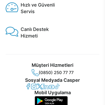
Hızlı ve Güvenli
Servis
1 Saatte servis, Jet servis ve Turbo servis seçenekleri
Casper'da!
Canlı Destek
Hizmeti
Ürünlerinizle ilgili Casper Canlı Destek hizmeti her daim
sizinle.
Müşteri Hizmetleri
(0850) 250 77 77
Sosyal Medyada Casper
Casper Facebook
Casper Instagram
Casper Twitter
Casper LinkedIn
Casper YouTube
Casper TikTok
Mobil Uygulama