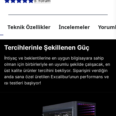
5 Yorum
Teknik Özellikler
İncelemeler
Yoruml
Tercihlerinle Şekillenen Güç
İhtiyaç ve beklentilerine en uygun bilgisayara sahip
olman için birbirleriyle en uyumlu şekilde çalışacak, en
üst kalite ürünler tercihini bekliyor. Siparişini verdiğin
anda sana özel üretilen Excalibur’unun performans ve
ısı testleri başlıyor!