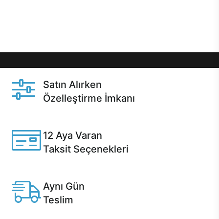
Üstelik satın alma ve satın alma sonrasında hızlı
destek sayesinde Casper kullanıcıların her zaman
yanında!
Satın Alırken
Özelleştirme İmkanı
Casper ürünlerini satın alırken ihtiyacınıza göre
özelleştirebilirsiniz.
12 Aya Varan
Taksit Seçenekleri
Anlaşmalı kredi kartlarına 12 aya varan taksit seçenekleri
Casper'da.
Aynı Gün
Teslim
Seçili ürünlerde Aynı Gün Teslim!