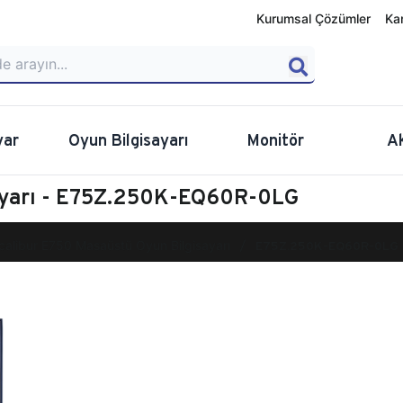
Kurumsal Çözümler
Ka
yar
Oyun Bilgisayarı
Monitör
A
sayarı - E75Z.250K-EQ60R-0LG
calibur E750 Masaüstü Oyun Bilgisayarı
E75Z.250K-EQ60R-0LG