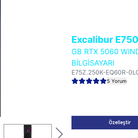
Excalibur E75
GB RTX 5060 WI
BİLGİSAYARI
E75Z.250K-EQ60R-0L
5 Yorum
Özelleştir