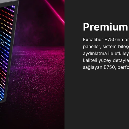
Premium 
Excalibur E750’nin ö
paneller, sistem bile
aydınlatma ile etkile
kaliteli yüzey detay
sağlayan E750, perfo