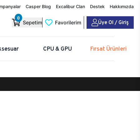
mpanyalar
Casper Blog
Excalibur Clan
Destek
Hakkımızda
0
Üye Ol / Giriş
Sepetim
Favorilerim
ksesuar
CPU & GPU
Fırsat Ürünleri