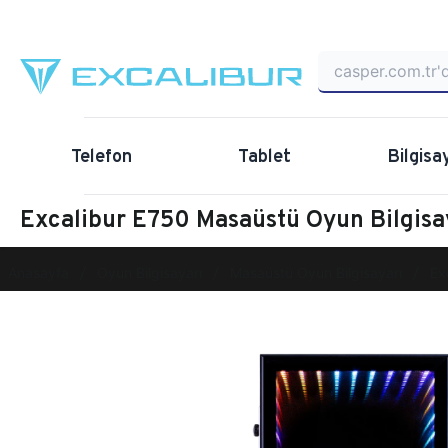
Telefon
Tablet
Bilgisa
Excalibur E750 Masaüstü Oyun Bilgi
Anasayfa
Oyun Bilgisayarı
Masaüstü Oyun Bilgisayarı
Ex