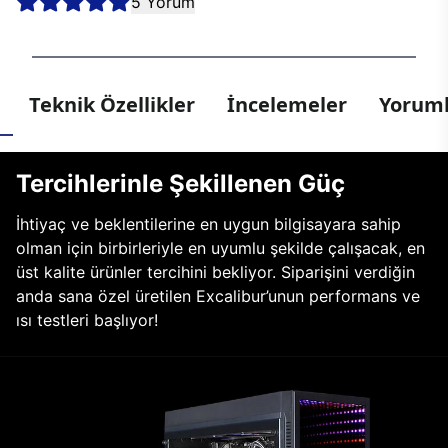
5 Yorum
Teknik Özellikler
İncelemeler
Yoruml
Tercihlerinle Şekillenen Güç
İhtiyaç ve beklentilerine en uygun bilgisayara sahip
olman için birbirleriyle en uyumlu şekilde çalışacak, en
üst kalite ürünler tercihini bekliyor. Siparişini verdiğin
anda sana özel üretilen Excalibur’unun performans ve
ısı testleri başlıyor!