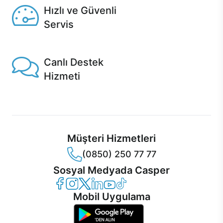
Hızlı ve Güvenli
Servis
1 Saatte servis, Jet servis ve Turbo servis seçenekleri
Casper'da!
Canlı Destek
Hizmeti
Ürünlerinizle ilgili Casper Canlı Destek hizmeti her daim
sizinle.
Müşteri Hizmetleri
(0850) 250 77 77
Sosyal Medyada Casper
Casper Facebook
Casper Instagram
Casper Twitter
Casper LinkedIn
Casper YouTube
Casper TikTok
Mobil Uygulama