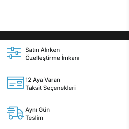
Üstelik satın alma ve satın alma sonrasında hızlı
destek sayesinde Casper kullanıcıların her zaman
yanında!
Satın Alırken
Özelleştirme İmkanı
Casper ürünlerini satın alırken ihtiyacınıza göre
özelleştirebilirsiniz.
12 Aya Varan
Taksit Seçenekleri
Anlaşmalı kredi kartlarına 12 aya varan taksit seçenekleri
Casper'da.
Aynı Gün
Teslim
Seçili ürünlerde Aynı Gün Teslim!