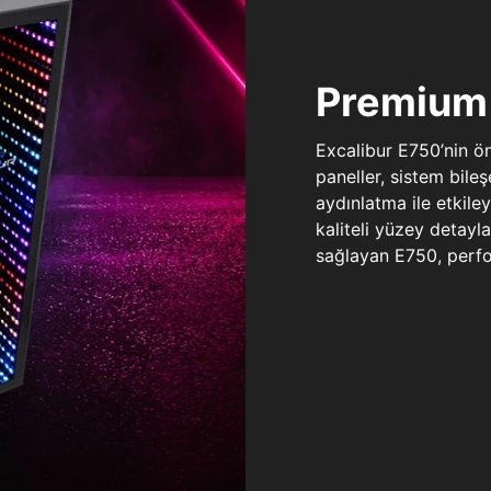
Premium 
Excalibur E750’nin ö
paneller, sistem bile
aydınlatma ile etkile
kaliteli yüzey detay
sağlayan E750, perfo