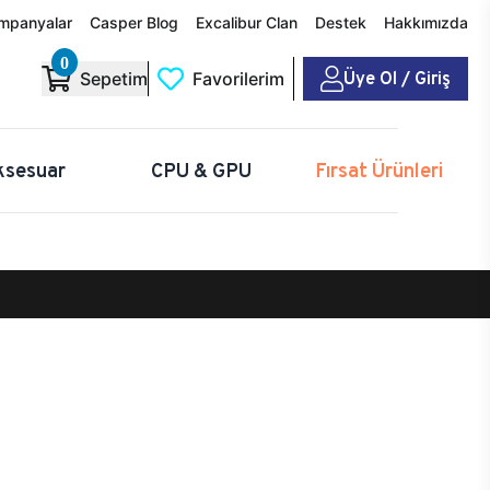
mpanyalar
Casper Blog
Excalibur Clan
Destek
Hakkımızda
0
Üye Ol / Giriş
Sepetim
Favorilerim
ksesuar
CPU & GPU
Fırsat Ürünleri