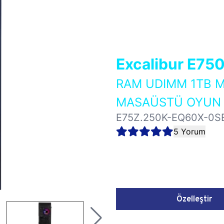
Excalibur E75
RAM UDIMM 1TB M
MASAÜSTÜ OYUN B
E75Z.250K-EQ60X-0S
5 Yorum
Özelleştir