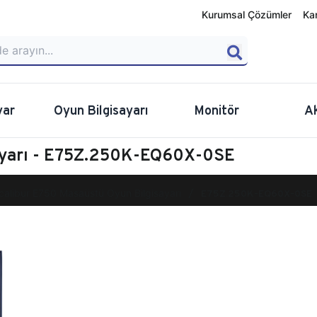
Kurumsal Çözümler
Ka
yar
Oyun Bilgisayarı
Monitör
A
sayarı - E75Z.250K-EQ60X-0SE
calibur E750 Masaüstü Oyun Bilgisayarı
E75Z.250K-EQ60X-0SE