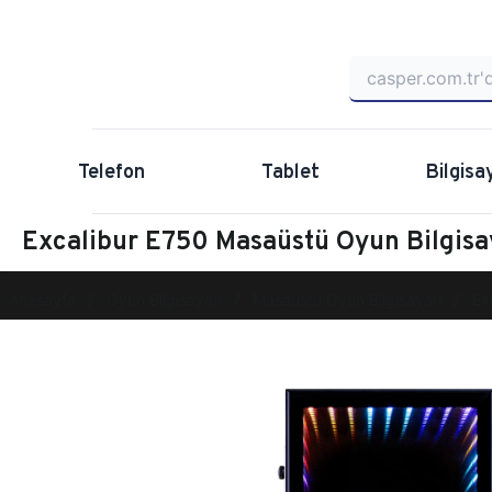
Telefon
Tablet
Bilgisa
Excalibur E750 Masaüstü Oyun Bilgi
Anasayfa
Oyun Bilgisayarı
Masaüstü Oyun Bilgisayarı
Ex