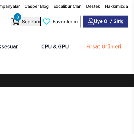
mpanyalar
Casper Blog
Excalibur Clan
Destek
Hakkımızda
0
Üye Ol / Giriş
Sepetim
Favorilerim
ksesuar
CPU & GPU
Fırsat Ürünleri