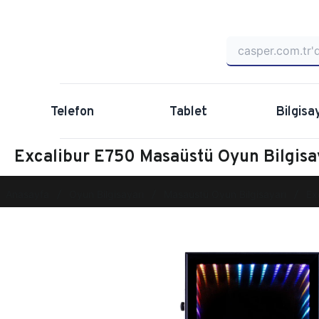
Telefon
Tablet
Bilgisa
Excalibur E750 Masaüstü Oyun Bilgi
Anasayfa
Oyun Bilgisayarı
Masaüstü Oyun Bilgisayarı
Ex