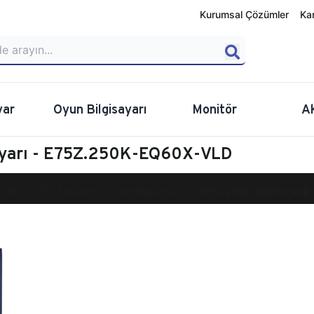
Kurumsal Çözümler
Ka
yar
Oyun Bilgisayarı
Monitör
A
sayarı - E75Z.250K-EQ60X-VLD
calibur E750 Masaüstü Oyun Bilgisayarı
E75Z.250K-EQ60X-VLD