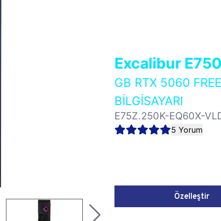
Excalibur E75
GB RTX 5060 FR
BİLGİSAYARI
E75Z.250K-EQ60X-VL
5 Yorum
Özelleştir