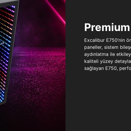
Premium 
Excalibur E750’nin ö
paneller, sistem bile
aydınlatma ile etkile
kaliteli yüzey detay
sağlayan E750, perfo