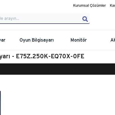
Kurumsal Çözümler
Ka
yar
Oyun Bilgisayarı
Monitör
A
ayarı - E75Z.250K-EQ70X-0FE
calibur E750 Masaüstü Oyun Bilgisayarı
E75Z.250K-EQ70X-0FE