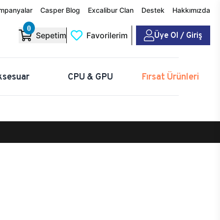
mpanyalar
Casper Blog
Excalibur Clan
Destek
Hakkımızda
0
Üye Ol / Giriş
Sepetim
Favorilerim
ksesuar
CPU & GPU
Fırsat Ürünleri