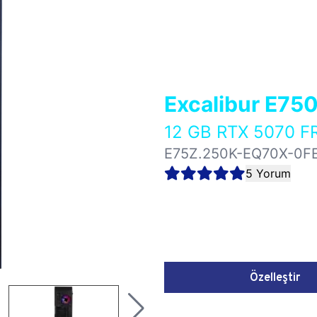
Excalibur E75
12 GB RTX 5070 
E75Z.250K-EQ70X-0F
5 Yorum
Özelleştir