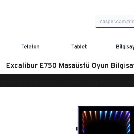
Telefon
Tablet
Bilgisa
Excalibur E750 Masaüstü Oyun Bilgis
Anasayfa
Oyun Bilgisayarı
Masaüstü Oyun Bilgisayarı
Ex