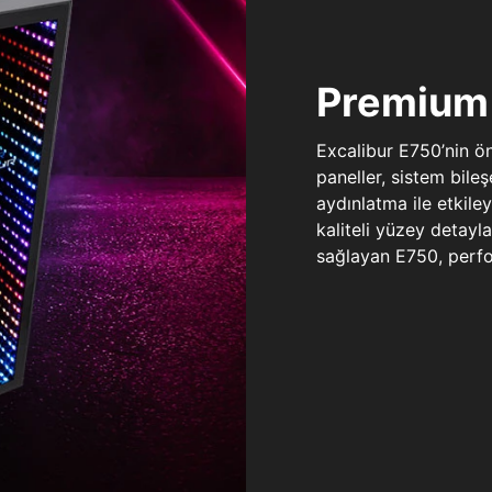
Premium 
Excalibur E750’nin ö
paneller, sistem bile
aydınlatma ile etkile
kaliteli yüzey detay
sağlayan E750, perfo