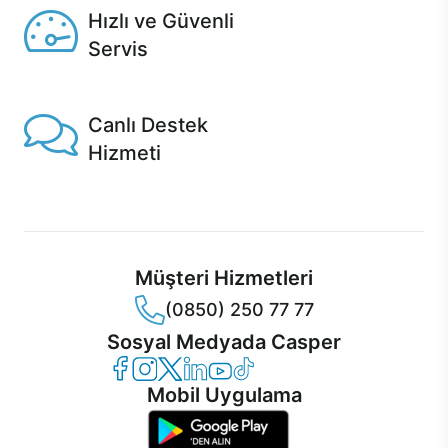
Hızlı ve Güvenli
Servis
1 Saatte servis, Jet servis ve Turbo servis seçenekleri
Casper'da!
Canlı Destek
Hizmeti
Ürünlerinizle ilgili Casper Canlı Destek hizmeti her daim
sizinle.
Müşteri Hizmetleri
(0850) 250 77 77
Sosyal Medyada Casper
Casper Facebook
Casper Instagram
Casper Twitter
Casper LinkedIn
Casper YouTube
Casper TikTok
Mobil Uygulama