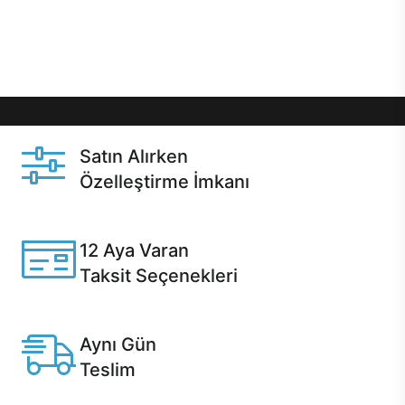
Üstelik satın alma ve satın alma sonrasında hızlı
destek sayesinde Casper kullanıcıların her zaman
yanında!
Satın Alırken
Özelleştirme İmkanı
Casper ürünlerini satın alırken ihtiyacınıza göre
özelleştirebilirsiniz.
12 Aya Varan
Taksit Seçenekleri
Anlaşmalı kredi kartlarına 12 aya varan taksit seçenekleri
Casper'da.
Aynı Gün
Teslim
Seçili ürünlerde Aynı Gün Teslim!