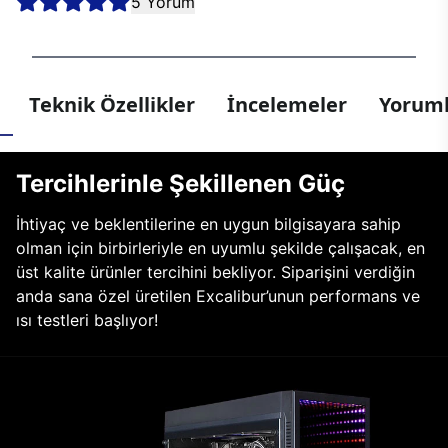
5 Yorum
Teknik Özellikler
İncelemeler
Yoruml
Tercihlerinle Şekillenen Güç
İhtiyaç ve beklentilerine en uygun bilgisayara sahip
olman için birbirleriyle en uyumlu şekilde çalışacak, en
üst kalite ürünler tercihini bekliyor. Siparişini verdiğin
anda sana özel üretilen Excalibur’unun performans ve
ısı testleri başlıyor!