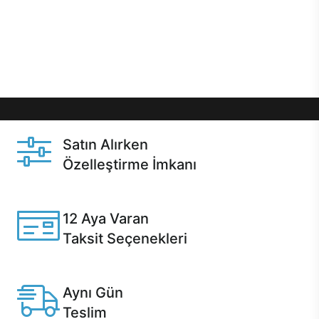
gibi özel fırsatlar Casper kullanıcılarını bekliyor.
Üstelik satın alma ve satın alma sonrasında hızlı
destek sayesinde Casper kullanıcıların her zaman
yanında!
Satın Alırken
Özelleştirme İmkanı
Casper ürünlerini satın alırken ihtiyacınıza göre
özelleştirebilirsiniz.
12 Aya Varan
Taksit Seçenekleri
Anlaşmalı kredi kartlarına 12 aya varan taksit seçenekleri
Casper'da.
Aynı Gün
Teslim