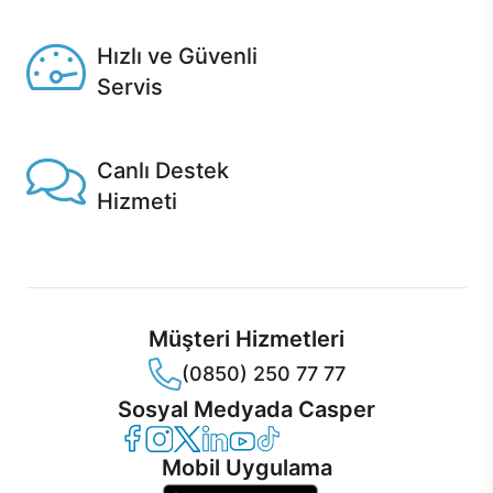
Seçili ürünlerde Aynı Gün Teslim!
Hızlı ve Güvenli
Servis
1 Saatte servis, Jet servis ve Turbo servis seçenekleri
Casper'da!
Canlı Destek
Hizmeti
Ürünlerinizle ilgili Casper Canlı Destek hizmeti her daim
sizinle.
Müşteri Hizmetleri
(0850) 250 77 77
Sosyal Medyada Casper
Casper Facebook
Casper Instagram
Casper Twitter
Casper LinkedIn
Casper YouTube
Casper TikTok
Mobil Uygulama