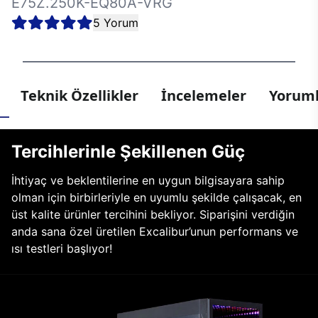
E75Z.250K-EQ80A-VRG
5 Yorum
Teknik Özellikler
İncelemeler
Yoruml
Tercihlerinle Şekillenen Güç
İhtiyaç ve beklentilerine en uygun bilgisayara sahip
olman için birbirleriyle en uyumlu şekilde çalışacak, en
üst kalite ürünler tercihini bekliyor. Siparişini verdiğin
anda sana özel üretilen Excalibur’unun performans ve
ısı testleri başlıyor!