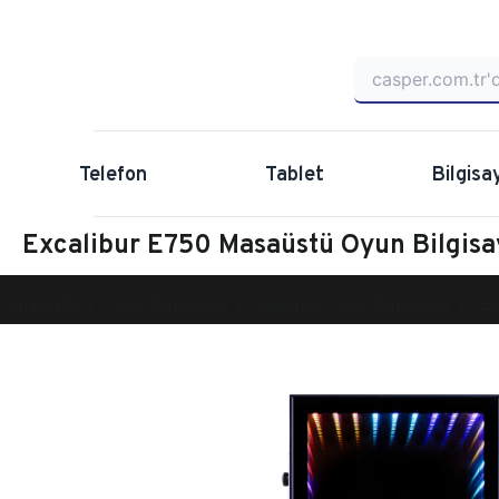
Telefon
Tablet
Bilgisa
Excalibur E750 Masaüstü Oyun Bilgi
Anasayfa
Oyun Bilgisayarı
Masaüstü Oyun Bilgisayarı
Ex