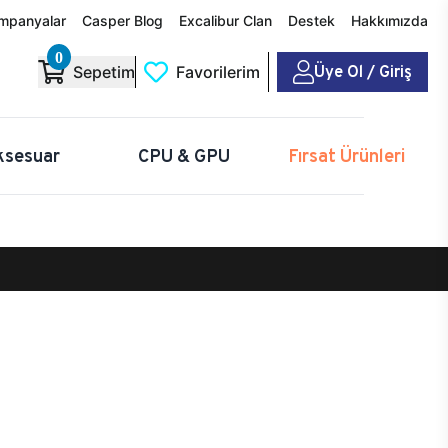
mpanyalar
Casper Blog
Excalibur Clan
Destek
Hakkımızda
0
Üye Ol / Giriş
Sepetim
Favorilerim
ksesuar
CPU & GPU
Fırsat Ürünleri