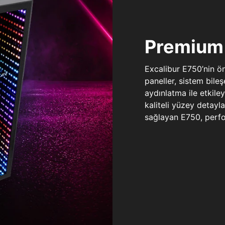
Premium 
Excalibur E750’nin ö
paneller, sistem bile
aydınlatma ile etkile
kaliteli yüzey detay
sağlayan E750, perfo