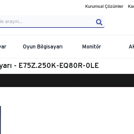
Kurumsal Çözümler
Ka
yar
Oyun Bilgisayarı
Monitör
A
sayarı - E75Z.250K-EQ80R-0LE
calibur E750 Masaüstü Oyun Bilgisayarı
E75Z.250K-EQ80R-0LE