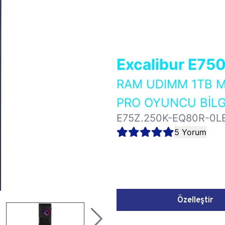
Excalibur E75
RAM UDIMM 1TB M
PRO OYUNCU BİLG
E75Z.250K-EQ80R-0L
5 Yorum
Özelleştir