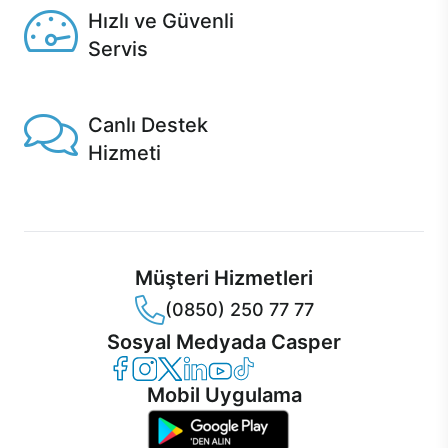
Hızlı ve Güvenli
Servis
1 Saatte servis, Jet servis ve Turbo servis seçenekleri
Casper'da!
Canlı Destek
Hizmeti
Ürünlerinizle ilgili Casper Canlı Destek hizmeti her daim
sizinle.
Müşteri Hizmetleri
(0850) 250 77 77
Sosyal Medyada Casper
Casper Facebook
Casper Instagram
Casper Twitter
Casper LinkedIn
Casper YouTube
Casper TikTok
Mobil Uygulama