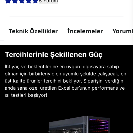
5 Yorum
Teknik Özellikler
İncelemeler
Yoruml
Tercihlerinle Şekillenen Güç
İhtiyaç ve beklentilerine en uygun bilgisayara sahip
olman için birbirleriyle en uyumlu şekilde çalışacak, en
üst kalite ürünler tercihini bekliyor. Siparişini verdiğin
anda sana özel üretilen Excalibur’unun performans ve
ısı testleri başlıyor!