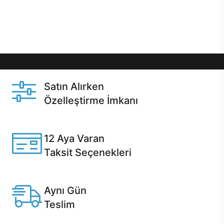
Üstelik satın alma ve satın alma sonrasında hızlı
destek sayesinde Casper kullanıcıların her zaman
yanında!
Satın Alırken
Özelleştirme İmkanı
Casper ürünlerini satın alırken ihtiyacınıza göre
özelleştirebilirsiniz.
12 Aya Varan
Taksit Seçenekleri
Anlaşmalı kredi kartlarına 12 aya varan taksit seçenekleri
Casper'da.
Aynı Gün
Teslim
Seçili ürünlerde Aynı Gün Teslim!