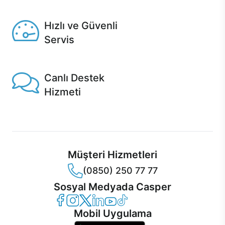
Seçili ürünlerde Aynı Gün Teslim!
Hızlı ve Güvenli
Servis
1 Saatte servis, Jet servis ve Turbo servis seçenekleri
Casper'da!
Canlı Destek
Hizmeti
Ürünlerinizle ilgili Casper Canlı Destek hizmeti her daim
sizinle.
Müşteri Hizmetleri
(0850) 250 77 77
Sosyal Medyada Casper
Casper Facebook
Casper Instagram
Casper Twitter
Casper LinkedIn
Casper YouTube
Casper TikTok
Mobil Uygulama