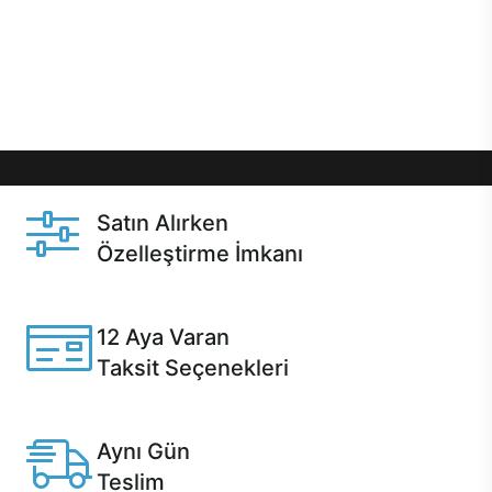
gibi özel fırsatlar Casper kullanıcılarını bekliyor.
Üstelik satın alma ve satın alma sonrasında hızlı
destek sayesinde Casper kullanıcıların her zaman
yanında!
Satın Alırken
Özelleştirme İmkanı
Casper ürünlerini satın alırken ihtiyacınıza göre
özelleştirebilirsiniz.
12 Aya Varan
Taksit Seçenekleri
Anlaşmalı kredi kartlarına 12 aya varan taksit seçenekleri
Casper'da.
Aynı Gün
Teslim