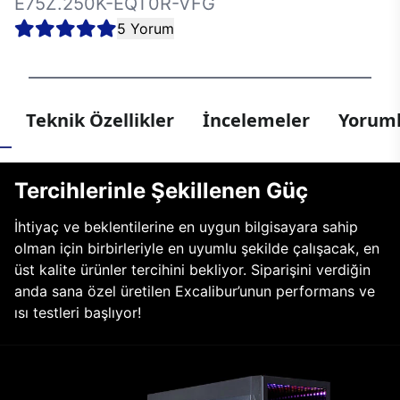
E75Z.250K-EQT0R-VFG
5 Yorum
Teknik Özellikler
İncelemeler
Yoruml
Tercihlerinle Şekillenen Güç
İhtiyaç ve beklentilerine en uygun bilgisayara sahip
olman için birbirleriyle en uyumlu şekilde çalışacak, en
üst kalite ürünler tercihini bekliyor. Siparişini verdiğin
anda sana özel üretilen Excalibur’unun performans ve
ısı testleri başlıyor!