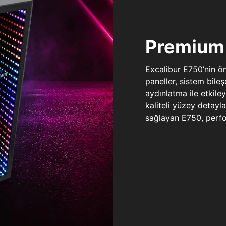
Premium 
Excalibur E750’nin ö
paneller, sistem bile
aydınlatma ile etkile
kaliteli yüzey detay
sağlayan E750, perfo