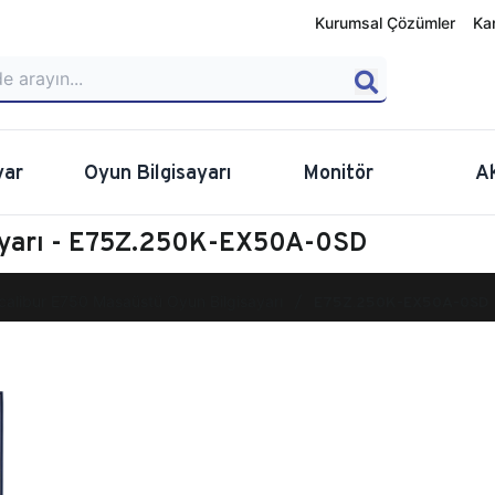
Kurumsal Çözümler
Ka
yar
Oyun Bilgisayarı
Monitör
A
sayarı - E75Z.250K-EX50A-0SD
calibur E750 Masaüstü Oyun Bilgisayarı
E75Z.250K-EX50A-0SD