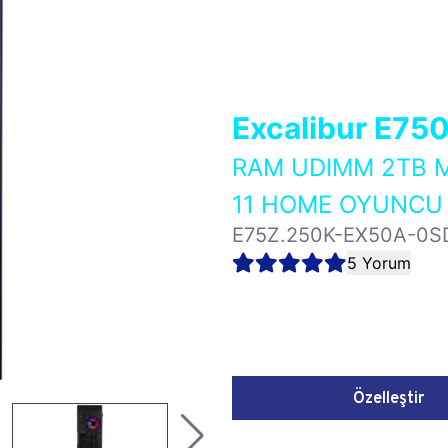
Excalibur E75
RAM UDIMM 2TB M
11 HOME OYUNCU 
E75Z.250K-EX50A-0S
5 Yorum
Özelleştir