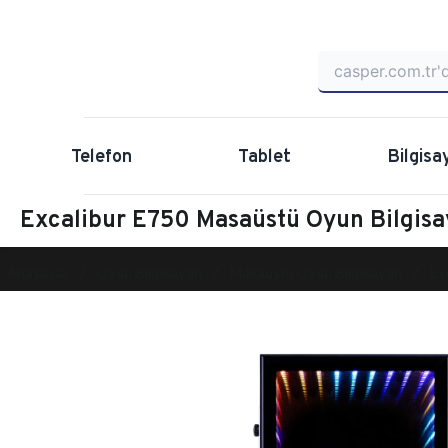
Telefon
Tablet
Bilgisa
Excalibur E750 Masaüstü Oyun Bilgi
Anasayfa
Oyun Bilgisayarı
Masaüstü Oyun Bilgisayarı
Ex