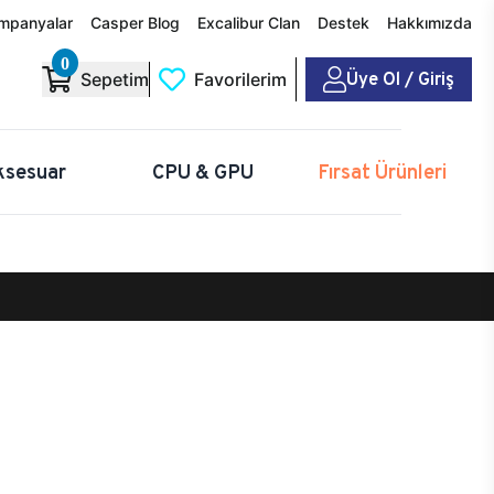
mpanyalar
Casper Blog
Excalibur Clan
Destek
Hakkımızda
0
Üye Ol / Giriş
Sepetim
Favorilerim
ksesuar
CPU & GPU
Fırsat Ürünleri