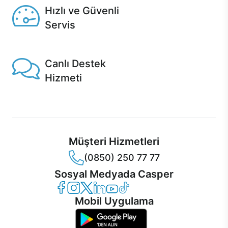
Hızlı ve Güvenli
Servis
1 Saatte servis, Jet servis ve Turbo servis seçenekleri
Casper'da!
Canlı Destek
Hizmeti
Ürünlerinizle ilgili Casper Canlı Destek hizmeti her daim
sizinle.
Müşteri Hizmetleri
(0850) 250 77 77
Sosyal Medyada Casper
Casper Facebook
Casper Instagram
Casper Twitter
Casper LinkedIn
Casper YouTube
Casper TikTok
Mobil Uygulama