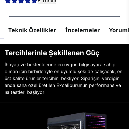
5 Yorum
Teknik Özellikler
İncelemeler
Yoruml
Tercihlerinle Şekillenen Güç
İhtiyaç ve beklentilerine en uygun bilgisayara sahip
olman için birbirleriyle en uyumlu şekilde çalışacak, en
üst kalite ürünler tercihini bekliyor. Siparişini verdiğin
anda sana özel üretilen Excalibur’unun performans ve
ısı testleri başlıyor!