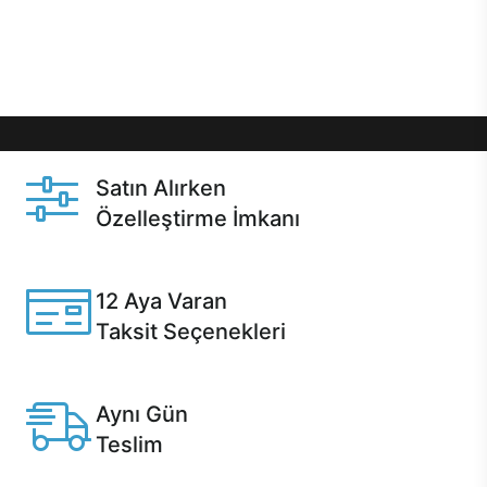
Üstelik satın alma ve satın alma sonrasında hızlı
destek sayesinde Casper kullanıcıların her zaman
yanında!
Satın Alırken
Özelleştirme İmkanı
Casper ürünlerini satın alırken ihtiyacınıza göre
özelleştirebilirsiniz.
12 Aya Varan
Taksit Seçenekleri
Anlaşmalı kredi kartlarına 12 aya varan taksit seçenekleri
Casper'da.
Aynı Gün
Teslim
Seçili ürünlerde Aynı Gün Teslim!