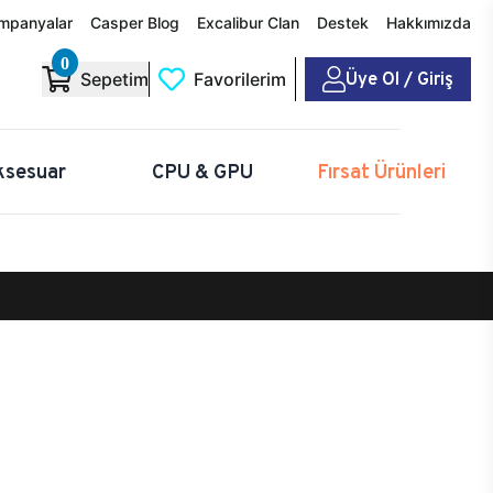
mpanyalar
Casper Blog
Excalibur Clan
Destek
Hakkımızda
0
Üye Ol / Giriş
Sepetim
Favorilerim
ksesuar
CPU & GPU
Fırsat Ürünleri