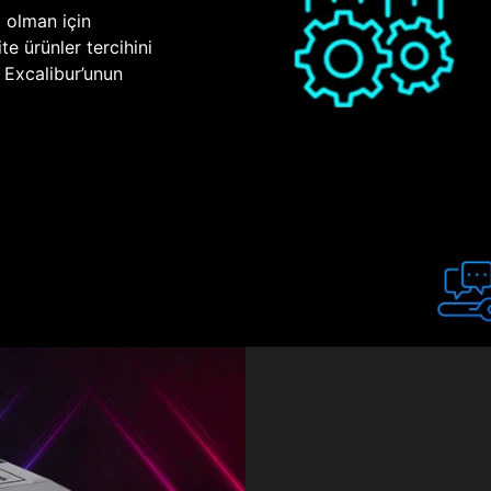
p olman için
te ürünler tercihini
n Excalibur’unun