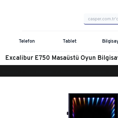
Telefon
Tablet
Bilgisa
Excalibur E750 Masaüstü Oyun Bilgi
Anasayfa
Oyun Bilgisayarı
Masaüstü Oyun Bilgisayarı
Ex