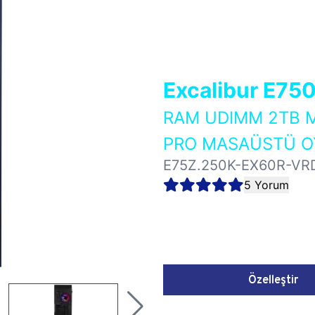
Excalibur E75
RAM UDIMM 2TB M
PRO MASAÜSTÜ OY
E75Z.250K-EX60R-VR
5 Yorum
Özelleştir