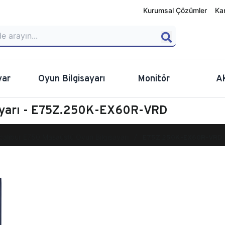
Kurumsal Çözümler
Ka
yar
Oyun Bilgisayarı
Monitör
A
sayarı - E75Z.250K-EX60R-VRD
calibur E750 Masaüstü Oyun Bilgisayarı
E75Z.250K-EX60R-VRD