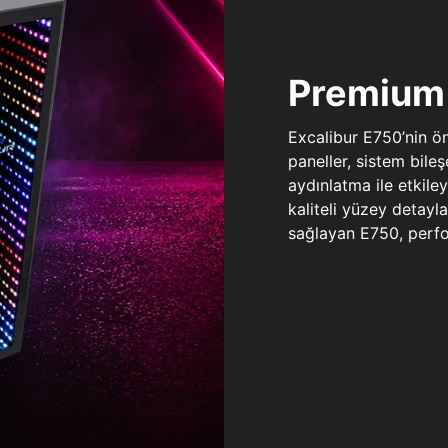
Premium 
Excalibur E750’nin ö
paneller, sistem bile
aydınlatma ile etkile
kaliteli yüzey detay
sağlayan E750, perfo