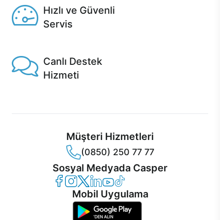
Hızlı ve Güvenli
Servis
1 Saatte servis, Jet servis ve Turbo servis seçenekleri
Casper'da!
Canlı Destek
Hizmeti
Ürünlerinizle ilgili Casper Canlı Destek hizmeti her daim
sizinle.
Müşteri Hizmetleri
(0850) 250 77 77
Sosyal Medyada Casper
Casper Facebook
Casper Instagram
Casper Twitter
Casper LinkedIn
Casper YouTube
Casper TikTok
Mobil Uygulama