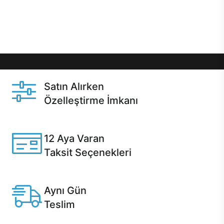
Üstelik satın alma ve satın alma sonrasında hızlı
destek sayesinde Casper kullanıcıların her zaman
yanında!
Satın Alırken
Özelleştirme İmkanı
Casper ürünlerini satın alırken ihtiyacınıza göre
özelleştirebilirsiniz.
12 Aya Varan
Taksit Seçenekleri
Anlaşmalı kredi kartlarına 12 aya varan taksit seçenekleri
Casper'da.
Aynı Gün
Teslim
Seçili ürünlerde Aynı Gün Teslim!