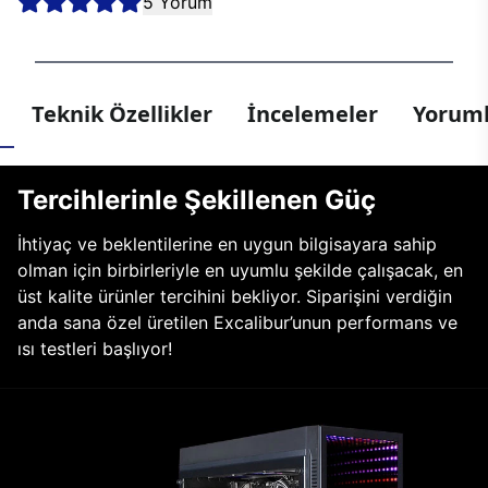
5 Yorum
Teknik Özellikler
İncelemeler
Yoruml
Tercihlerinle Şekillenen Güç
İhtiyaç ve beklentilerine en uygun bilgisayara sahip
olman için birbirleriyle en uyumlu şekilde çalışacak, en
üst kalite ürünler tercihini bekliyor. Siparişini verdiğin
anda sana özel üretilen Excalibur’unun performans ve
ısı testleri başlıyor!