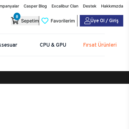
mpanyalar
Casper Blog
Excalibur Clan
Destek
Hakkımızda
0
Üye Ol / Giriş
Sepetim
Favorilerim
ksesuar
CPU & GPU
Fırsat Ürünleri