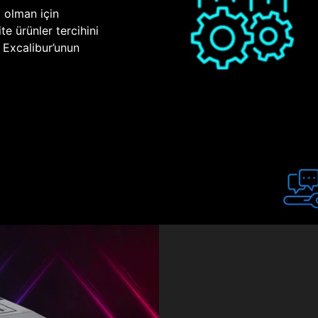
p olman için
te ürünler tercihini
n Excalibur’unun