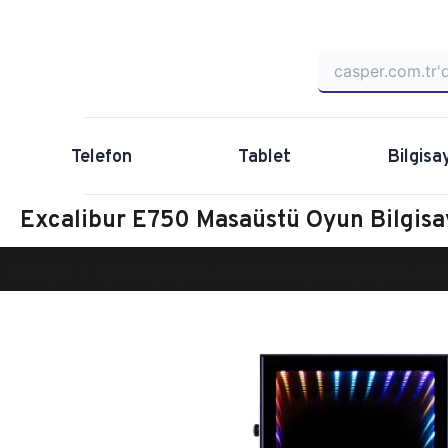
Telefon
Tablet
Bilgisa
Excalibur E750 Masaüstü Oyun Bilgis
Anasayfa
Oyun Bilgisayarı
Masaüstü Oyun Bilgisayarı
Ex