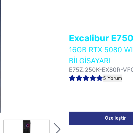
Excalibur E75
16GB RTX 5080 
BİLGİSAYARI
E75Z.250K-EX80R-VF
5 Yorum
Özelleştir