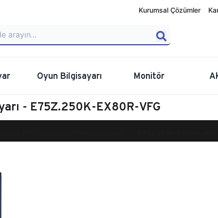
Kurumsal Çözümler
Ka
yar
Oyun Bilgisayarı
Monitör
A
ayarı - E75Z.250K-EX80R-VFG
calibur E750 Masaüstü Oyun Bilgisayarı
E75Z.250K-EX80R-VFG