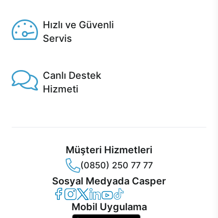
Seçili ürünlerde Aynı Gün Teslim!
Hızlı ve Güvenli
Servis
1 Saatte servis, Jet servis ve Turbo servis seçenekleri
Casper'da!
Canlı Destek
Hizmeti
Ürünlerinizle ilgili Casper Canlı Destek hizmeti her daim
sizinle.
Müşteri Hizmetleri
(0850) 250 77 77
Sosyal Medyada Casper
Casper Facebook
Casper Instagram
Casper Twitter
Casper LinkedIn
Casper YouTube
Casper TikTok
Mobil Uygulama