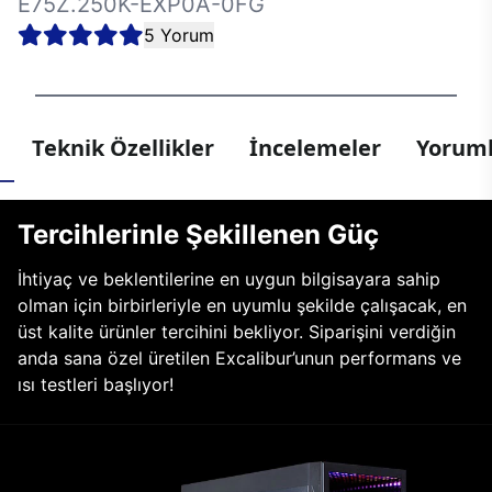
E75Z.250K-EXP0A-0FG
5 Yorum
Teknik Özellikler
İncelemeler
Yoruml
Tercihlerinle Şekillenen Güç
İhtiyaç ve beklentilerine en uygun bilgisayara sahip
olman için birbirleriyle en uyumlu şekilde çalışacak, en
üst kalite ürünler tercihini bekliyor. Siparişini verdiğin
anda sana özel üretilen Excalibur’unun performans ve
ısı testleri başlıyor!