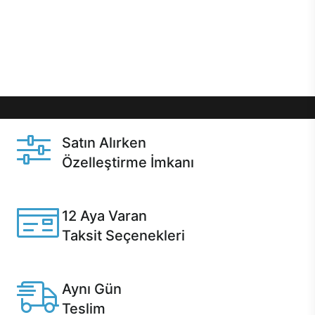
gibi özel fırsatlar Casper kullanıcılarını bekliyor.
Üstelik satın alma ve satın alma sonrasında hızlı
destek sayesinde Casper kullanıcıların her zaman
yanında!
Satın Alırken
Özelleştirme İmkanı
Casper ürünlerini satın alırken ihtiyacınıza göre
özelleştirebilirsiniz.
12 Aya Varan
Taksit Seçenekleri
Anlaşmalı kredi kartlarına 12 aya varan taksit seçenekleri
Casper'da.
Aynı Gün
Teslim