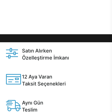
gibi özel fırsatlar Casper kullanıcılarını bekliyor.
Üstelik satın alma ve satın alma sonrasında hızlı
destek sayesinde Casper kullanıcıların her zaman
yanında!
Satın Alırken
Özelleştirme İmkanı
Casper ürünlerini satın alırken ihtiyacınıza göre
özelleştirebilirsiniz.
12 Aya Varan
Taksit Seçenekleri
Anlaşmalı kredi kartlarına 12 aya varan taksit seçenekleri
Casper'da.
Aynı Gün
Teslim