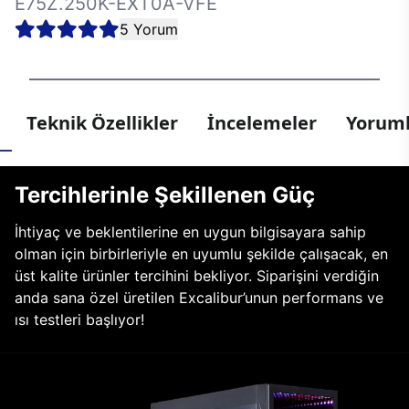
E75Z.250K-EXT0A-VFE
5 Yorum
Teknik Özellikler
İncelemeler
Yoruml
Tercihlerinle Şekillenen Güç
İhtiyaç ve beklentilerine en uygun bilgisayara sahip
olman için birbirleriyle en uyumlu şekilde çalışacak, en
üst kalite ürünler tercihini bekliyor. Siparişini verdiğin
anda sana özel üretilen Excalibur’unun performans ve
ısı testleri başlıyor!