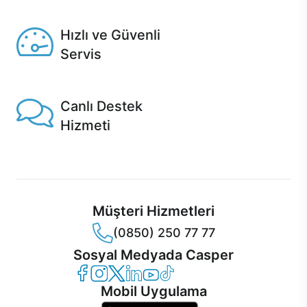
Seçili ürünlerde Aynı Gün Teslim!
Hızlı ve Güvenli
Servis
1 Saatte servis, Jet servis ve Turbo servis seçenekleri
Casper'da!
Canlı Destek
Hizmeti
Ürünlerinizle ilgili Casper Canlı Destek hizmeti her daim
sizinle.
Müşteri Hizmetleri
(0850) 250 77 77
Sosyal Medyada Casper
Casper Facebook
Casper Instagram
Casper Twitter
Casper LinkedIn
Casper YouTube
Casper TikTok
Mobil Uygulama