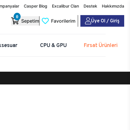
mpanyalar
Casper Blog
Excalibur Clan
Destek
Hakkımızda
0
Üye Ol / Giriş
Sepetim
Favorilerim
ksesuar
CPU & GPU
Fırsat Ürünleri