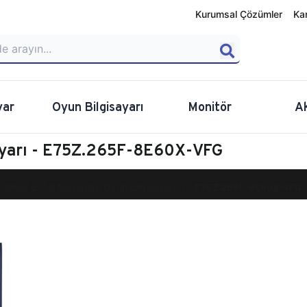
Kurumsal Çözümler
Ka
yar
Oyun Bilgisayarı
Monitör
A
ayarı - E75Z.265F-8E60X-VFG
calibur E750 Masaüstü Oyun Bilgisayarı
E75Z.265F-8E60X-VFG