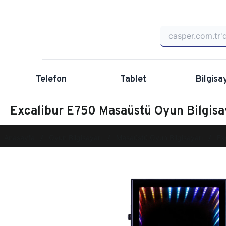
Telefon
Tablet
Bilgisa
Excalibur E750 Masaüstü Oyun Bilgis
Anasayfa
Oyun Bilgisayarı
Masaüstü Oyun Bilgisayarı
Ex