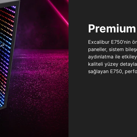
Premium 
Excalibur E750’nin ö
paneller, sistem bile
aydınlatma ile etkile
kaliteli yüzey detay
sağlayan E750, perfo