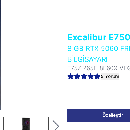
Excalibur E75
8 GB RTX 5060 
BİLGİSAYARI
E75Z.265F-8E60X-VF
5 Yorum
Özelleştir