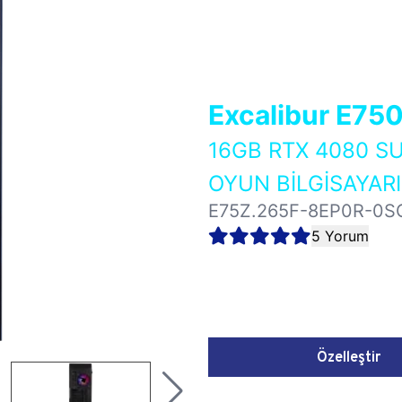
Excalibur E75
16GB RTX 4080 S
OYUN BİLGİSAYARI
E75Z.265F-8EP0R-0S
5 Yorum
Özelleştir