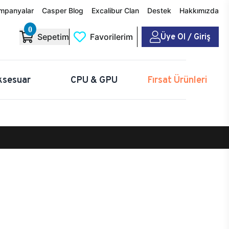
mpanyalar
Casper Blog
Excalibur Clan
Destek
Hakkımızda
0
Üye Ol / Giriş
Sepetim
Favorilerim
ksesuar
CPU & GPU
Fırsat Ürünleri