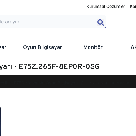
Kurumsal Çözümler
Ka
yar
Oyun Bilgisayarı
Monitör
A
ayarı - E75Z.265F-8EP0R-0SG
calibur E750 Masaüstü Oyun Bilgisayarı
E75Z.265F-8EP0R-0SG