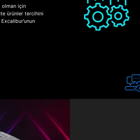
p olman için
te ürünler tercihini
n Excalibur’unun