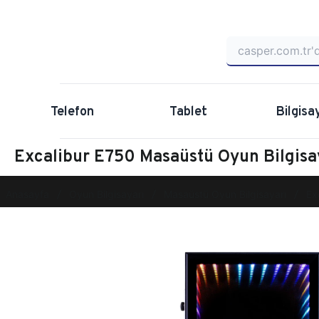
Telefon
Tablet
Bilgisa
Excalibur E750 Masaüstü Oyun Bilgis
Anasayfa
Oyun Bilgisayarı
Masaüstü Oyun Bilgisayarı
Ex