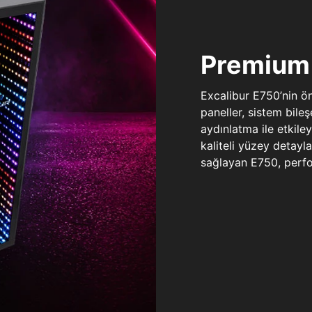
Premium 
Excalibur E750’nin ö
paneller, sistem bile
aydınlatma ile etkile
kaliteli yüzey detay
sağlayan E750, perfo