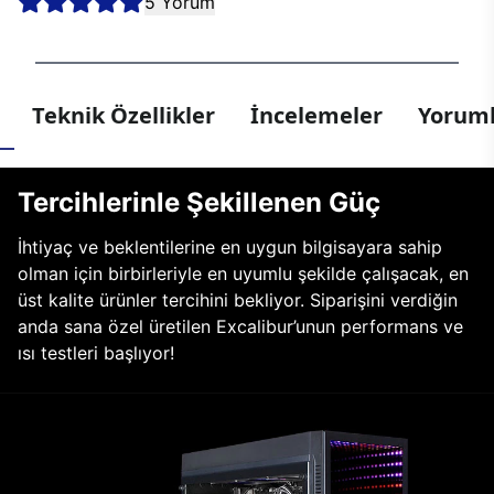
5 Yorum
Teknik Özellikler
İncelemeler
Yoruml
Tercihlerinle Şekillenen Güç
İhtiyaç ve beklentilerine en uygun bilgisayara sahip
olman için birbirleriyle en uyumlu şekilde çalışacak, en
üst kalite ürünler tercihini bekliyor. Siparişini verdiğin
anda sana özel üretilen Excalibur’unun performans ve
ısı testleri başlıyor!