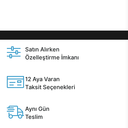
Üstelik satın alma ve satın alma sonrasında hızlı
destek sayesinde Casper kullanıcıların her zaman
yanında!
Satın Alırken
Özelleştirme İmkanı
Casper ürünlerini satın alırken ihtiyacınıza göre
özelleştirebilirsiniz.
12 Aya Varan
Taksit Seçenekleri
Anlaşmalı kredi kartlarına 12 aya varan taksit seçenekleri
Casper'da.
Aynı Gün
Teslim
Seçili ürünlerde Aynı Gün Teslim!