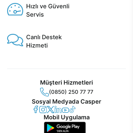
Hızlı ve Güvenli
Servis
1 Saatte servis, Jet servis ve Turbo servis seçenekleri
Casper'da!
Canlı Destek
Hizmeti
Ürünlerinizle ilgili Casper Canlı Destek hizmeti her daim
sizinle.
Müşteri Hizmetleri
(0850) 250 77 77
Sosyal Medyada Casper
Casper Facebook
Casper Instagram
Casper Twitter
Casper LinkedIn
Casper YouTube
Casper TikTok
Mobil Uygulama