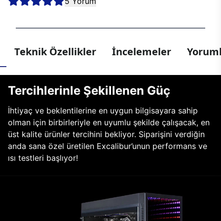
5 Yorum
Teknik Özellikler
İncelemeler
Yoruml
Tercihlerinle Şekillenen Güç
İhtiyaç ve beklentilerine en uygun bilgisayara sahip
olman için birbirleriyle en uyumlu şekilde çalışacak, en
üst kalite ürünler tercihini bekliyor. Siparişini verdiğin
anda sana özel üretilen Excalibur’unun performans ve
ısı testleri başlıyor!