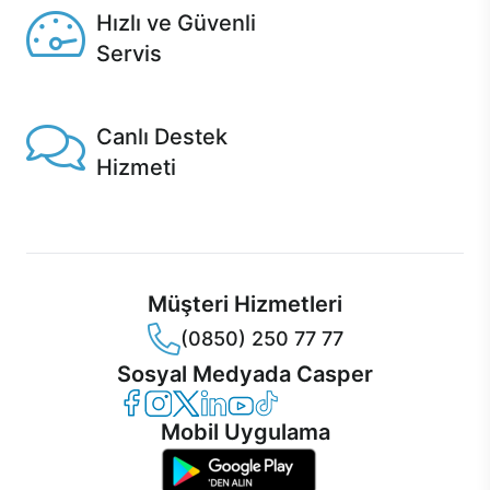
Hızlı ve Güvenli
Servis
1 Saatte servis, Jet servis ve Turbo servis seçenekleri
Casper'da!
Canlı Destek
Hizmeti
Ürünlerinizle ilgili Casper Canlı Destek hizmeti her daim
sizinle.
Müşteri Hizmetleri
(0850) 250 77 77
Sosyal Medyada Casper
Casper Facebook
Casper Instagram
Casper Twitter
Casper LinkedIn
Casper YouTube
Casper TikTok
Mobil Uygulama