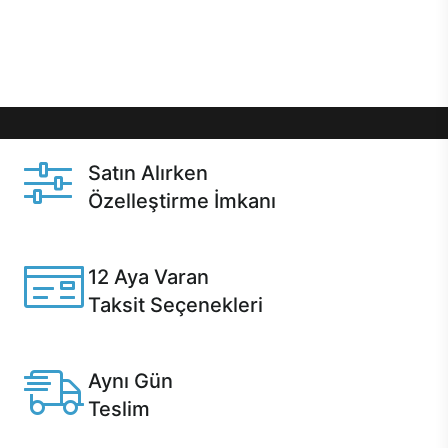
Üstelik satın alma ve satın alma sonrasında hızlı
destek sayesinde Casper kullanıcıların her zaman
yanında!
Satın Alırken
Özelleştirme İmkanı
Casper ürünlerini satın alırken ihtiyacınıza göre
özelleştirebilirsiniz.
12 Aya Varan
Taksit Seçenekleri
Anlaşmalı kredi kartlarına 12 aya varan taksit seçenekleri
Casper'da.
Aynı Gün
Teslim
Seçili ürünlerde Aynı Gün Teslim!