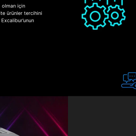
p olman için
te ürünler tercihini
n Excalibur’unun