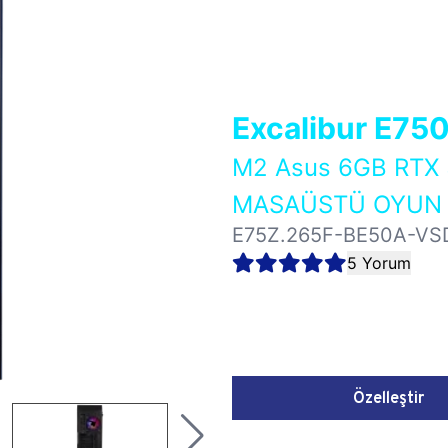
Excalibur E75
M2 Asus 6GB RTX
MASAÜSTÜ OYUN B
E75Z.265F-BE50A-VS
5 Yorum
Özelleştir