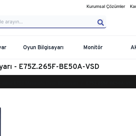
Kurumsal Çözümler
Ka
yar
Oyun Bilgisayarı
Monitör
A
ayarı - E75Z.265F-BE50A-VSD
calibur E750 Masaüstü Oyun Bilgisayarı
E75Z.265F-BE50A-VSD