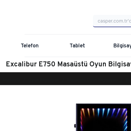
Telefon
Tablet
Bilgisa
Excalibur E750 Masaüstü Oyun Bilgis
Anasayfa
Oyun Bilgisayarı
Masaüstü Oyun Bilgisayarı
Ex