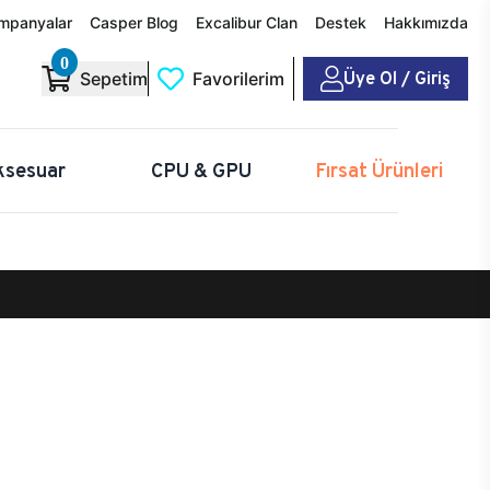
mpanyalar
Casper Blog
Excalibur Clan
Destek
Hakkımızda
0
Üye Ol / Giriş
Sepetim
Favorilerim
ksesuar
CPU & GPU
Fırsat Ürünleri