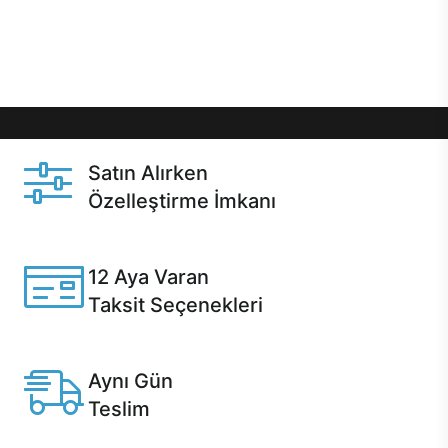
Üstelik satın alma ve satın alma sonrasında hızlı
destek sayesinde Casper kullanıcıların her zaman
yanında!
Satın Alırken
Özelleştirme İmkanı
Casper ürünlerini satın alırken ihtiyacınıza göre
özelleştirebilirsiniz.
12 Aya Varan
Taksit Seçenekleri
Anlaşmalı kredi kartlarına 12 aya varan taksit seçenekleri
Casper'da.
Aynı Gün
Teslim
Seçili ürünlerde Aynı Gün Teslim!