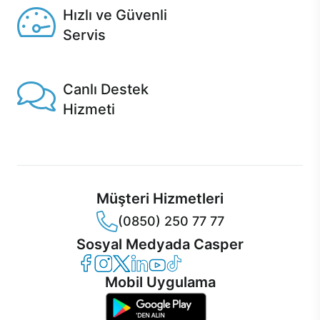
Hızlı ve Güvenli
Servis
1 Saatte servis, Jet servis ve Turbo servis seçenekleri
Casper'da!
Canlı Destek
Hizmeti
Ürünlerinizle ilgili Casper Canlı Destek hizmeti her daim
sizinle.
Müşteri Hizmetleri
(0850) 250 77 77
Sosyal Medyada Casper
Casper Facebook
Casper Instagram
Casper Twitter
Casper LinkedIn
Casper YouTube
Casper TikTok
Mobil Uygulama