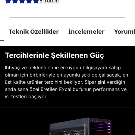
5 Yorum
Teknik Özellikler
İncelemeler
Yoruml
Tercihlerinle Şekillenen Güç
İhtiyaç ve beklentilerine en uygun bilgisayara sahip
olman için birbirleriyle en uyumlu şekilde çalışacak, en
üst kalite ürünler tercihini bekliyor. Siparişini verdiğin
anda sana özel üretilen Excalibur’unun performans ve
ısı testleri başlıyor!