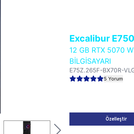
Excalibur E75
12 GB RTX 5070 
BİLGİSAYARI
E75Z.265F-BX70R-VL
5 Yorum
Özelleştir