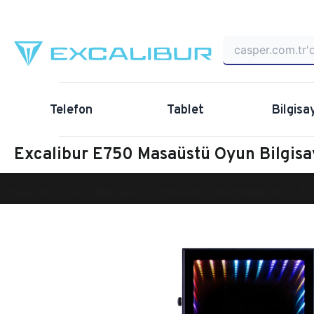
Telefon
Tablet
Bilgisa
Excalibur E750 Masaüstü Oyun Bilgis
Anasayfa
Oyun Bilgisayarı
Masaüstü Oyun Bilgisayarı
Ex