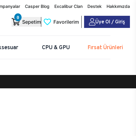
mpanyalar
Casper Blog
Excalibur Clan
Destek
Hakkımızda
0
Üye Ol / Giriş
Sepetim
Favorilerim
ksesuar
CPU & GPU
Fırsat Ürünleri