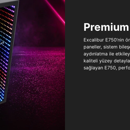
Premium 
Excalibur E750’nin ö
paneller, sistem bile
aydınlatma ile etkile
kaliteli yüzey detay
sağlayan E750, perfo