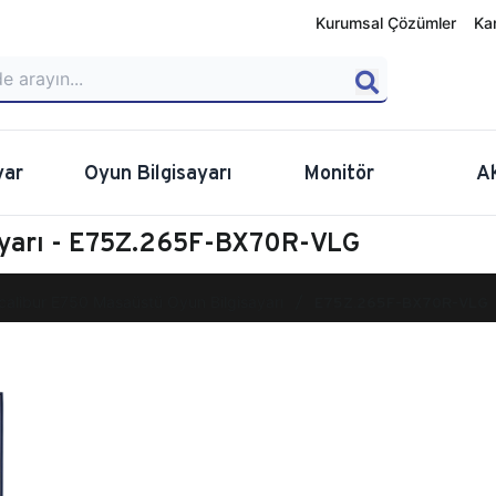
Kurumsal Çözümler
Ka
yar
Oyun Bilgisayarı
Monitör
A
ayarı - E75Z.265F-BX70R-VLG
calibur E750 Masaüstü Oyun Bilgisayarı
E75Z.265F-BX70R-VLG