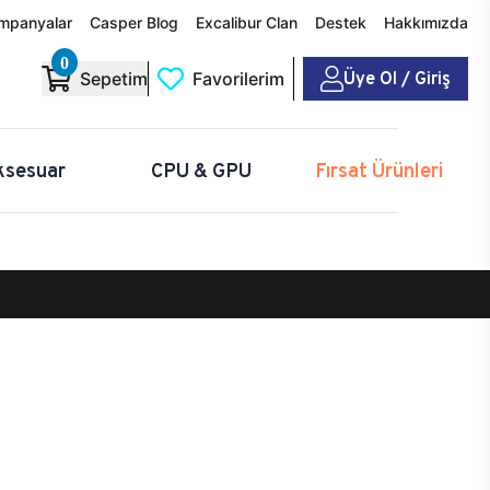
mpanyalar
Casper Blog
Excalibur Clan
Destek
Hakkımızda
0
Üye Ol / Giriş
Sepetim
Favorilerim
ksesuar
CPU & GPU
Fırsat Ürünleri