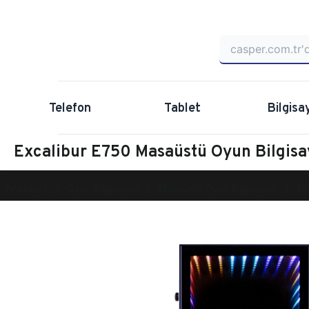
Telefon
Tablet
Bilgisa
Excalibur E750 Masaüstü Oyun Bilgis
Anasayfa
Oyun Bilgisayarı
Masaüstü Oyun Bilgisayarı
Ex