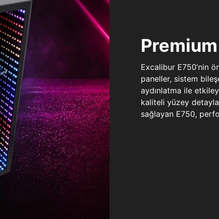
Premium 
Excalibur E750’nin ö
paneller, sistem bile
aydınlatma ile etkile
kaliteli yüzey detay
sağlayan E750, perfo