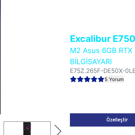
Excalibur E75
M2 Asus 6GB RT
BİLGİSAYARI
E75Z.265F-DE50X-0L
5 Yorum
Özelleştir