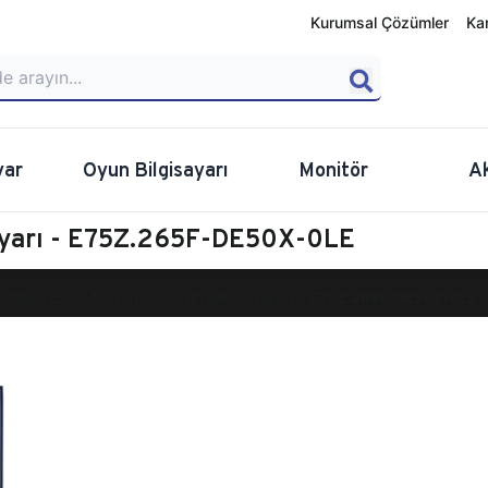
Kurumsal Çözümler
Ka
yar
Oyun Bilgisayarı
Monitör
A
ayarı - E75Z.265F-DE50X-0LE
calibur E750 Masaüstü Oyun Bilgisayarı
E75Z.265F-DE50X-0LE