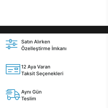
Üstelik satın alma ve satın alma sonrasında hızlı
destek sayesinde Casper kullanıcıların her zaman
yanında!
Satın Alırken
Özelleştirme İmkanı
Casper ürünlerini satın alırken ihtiyacınıza göre
özelleştirebilirsiniz.
12 Aya Varan
Taksit Seçenekleri
Anlaşmalı kredi kartlarına 12 aya varan taksit seçenekleri
Casper'da.
Aynı Gün
Teslim
Seçili ürünlerde Aynı Gün Teslim!