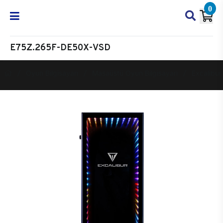
0
E75Z.265F-DE50X-VSD
Oyun Bilgisayarı
Masaüstü Oyun Bilgisayarı
Excalibur