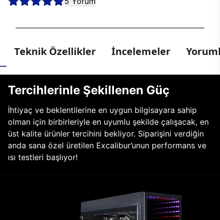
5 Yorum
Teknik Özellikler
İncelemeler
Yoruml
Tercihlerinle Şekillenen Güç
İhtiyaç ve beklentilerine en uygun bilgisayara sahip
olman için birbirleriyle en uyumlu şekilde çalışacak, en
üst kalite ürünler tercihini bekliyor. Siparişini verdiğin
anda sana özel üretilen Excalibur’unun performans ve
ısı testleri başlıyor!