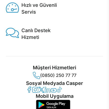
Hızlı ve Güvenli
Servis
1 Saatte servis, Jet servis ve Turbo servis seçenekleri
Casper'da!
Canlı Destek
Hizmeti
Ürünlerinizle ilgili Casper Canlı Destek hizmeti her daim
sizinle.
Müşteri Hizmetleri
(0850) 250 77 77
Sosyal Medyada Casper
Casper Facebook
Casper Instagram
Casper Twitter
Casper LinkedIn
Casper YouTube
Casper TikTok
Mobil Uygulama