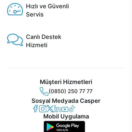
Hızlı ve Güvenli
Servis
1 Saatte servis, Jet servis ve Turbo servis seçenekleri
Casper'da!
Canlı Destek
Hizmeti
Ürünlerinizle ilgili Casper Canlı Destek hizmeti her daim
sizinle.
Müşteri Hizmetleri
(0850) 250 77 77
Sosyal Medyada Casper
Casper Facebook
Casper Instagram
Casper Twitter
Casper LinkedIn
Casper YouTube
Casper TikTok
Mobil Uygulama