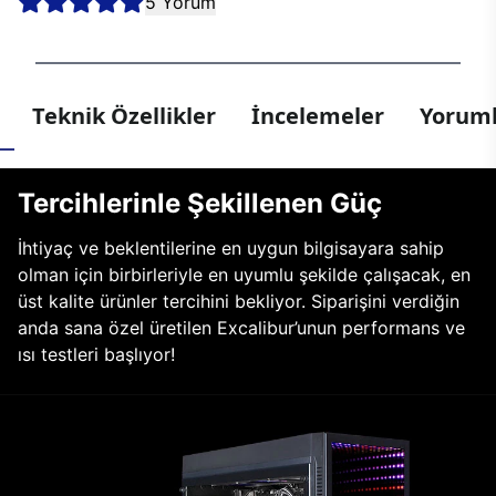
5 Yorum
Teknik Özellikler
İncelemeler
Yoruml
Tercihlerinle Şekillenen Güç
İhtiyaç ve beklentilerine en uygun bilgisayara sahip
olman için birbirleriyle en uyumlu şekilde çalışacak, en
üst kalite ürünler tercihini bekliyor. Siparişini verdiğin
anda sana özel üretilen Excalibur’unun performans ve
ısı testleri başlıyor!