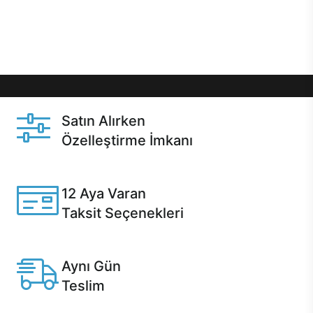
Üstelik satın alma ve satın alma sonrasında hızlı
destek sayesinde Casper kullanıcıların her zaman
yanında!
Satın Alırken
Özelleştirme İmkanı
Casper ürünlerini satın alırken ihtiyacınıza göre
özelleştirebilirsiniz.
12 Aya Varan
Taksit Seçenekleri
Anlaşmalı kredi kartlarına 12 aya varan taksit seçenekleri
Casper'da.
Aynı Gün
Teslim
Seçili ürünlerde Aynı Gün Teslim!