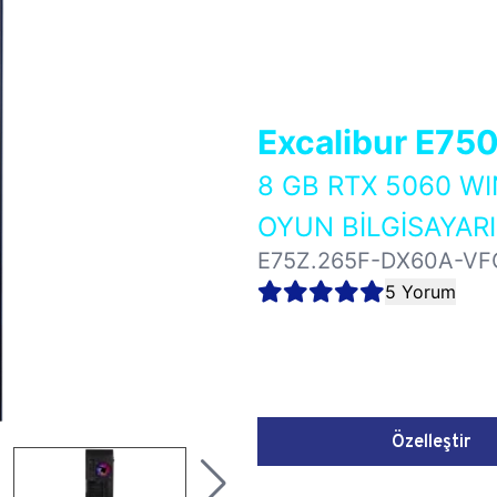
Excalibur E75
8 GB RTX 5060 
OYUN BİLGİSAYARI
E75Z.265F-DX60A-VF
5 Yorum
Özelleştir