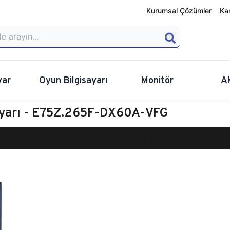
Kurumsal Çözümler
Ka
yar
Oyun Bilgisayarı
Monitör
A
ayarı - E75Z.265F-DX60A-VFG
calibur E750 Masaüstü Oyun Bilgisayarı
E75Z.265F-DX60A-VFG