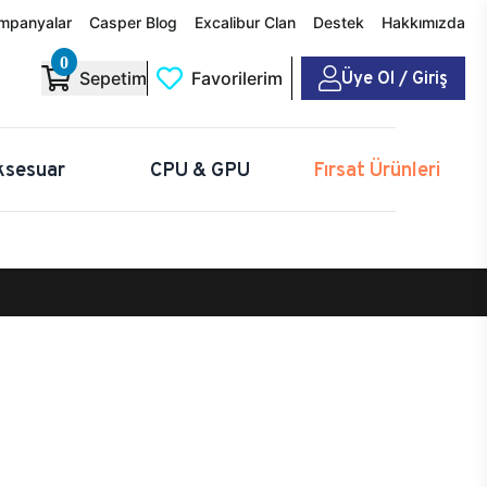
mpanyalar
Casper Blog
Excalibur Clan
Destek
Hakkımızda
0
Üye Ol / Giriş
Sepetim
Favorilerim
ksesuar
CPU & GPU
Fırsat Ürünleri