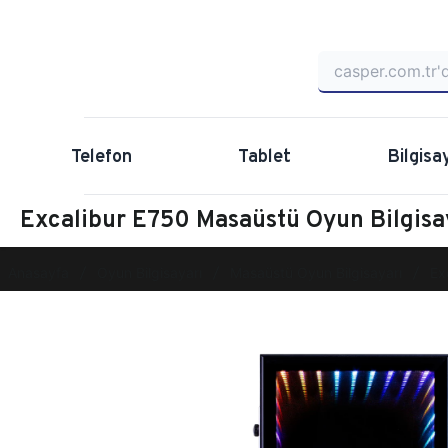
Telefon
Tablet
Bilgisa
Excalibur E750 Masaüstü Oyun Bilgis
Anasayfa
Oyun Bilgisayarı
Masaüstü Oyun Bilgisayarı
Ex