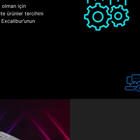
p olman için
te ürünler tercihini
n Excalibur’unun