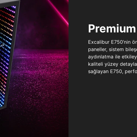
Premium 
Excalibur E750’nin ö
paneller, sistem bile
aydınlatma ile etkile
kaliteli yüzey detay
sağlayan E750, perfo