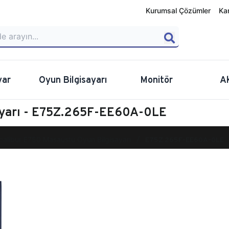
Kurumsal Çözümler
Ka
yar
Oyun Bilgisayarı
Monitör
A
ayarı - E75Z.265F-EE60A-0LE
calibur E750 Masaüstü Oyun Bilgisayarı
E75Z.265F-EE60A-0LE