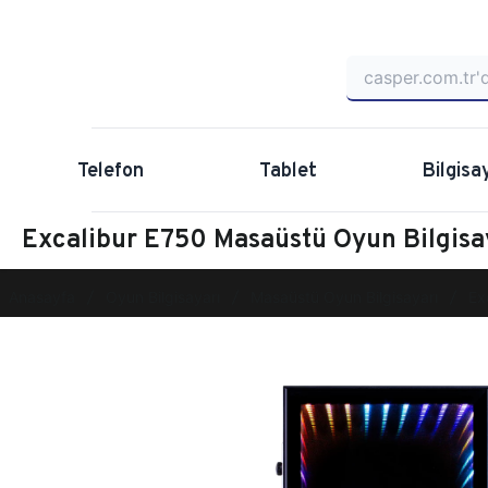
Telefon
Tablet
Bilgisa
Excalibur E750 Masaüstü Oyun Bilgis
Anasayfa
Oyun Bilgisayarı
Masaüstü Oyun Bilgisayarı
Ex