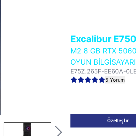
Excalibur E75
M2 8 GB RTX 50
OYUN BİLGİSAYARI
E75Z.265F-EE60A-0L
5 Yorum
Özelleştir