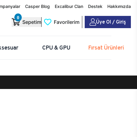
mpanyalar
Casper Blog
Excalibur Clan
Destek
Hakkımızda
0
Üye Ol / Giriş
Sepetim
Favorilerim
ksesuar
CPU & GPU
Fırsat Ürünleri