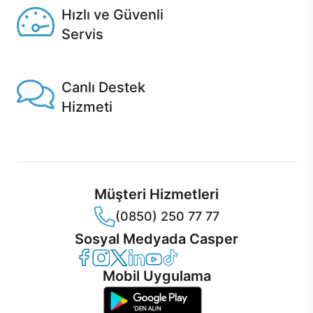
Hızlı ve Güvenli
Servis
1 Saatte servis, Jet servis ve Turbo servis seçenekleri
Casper'da!
Canlı Destek
Hizmeti
Ürünlerinizle ilgili Casper Canlı Destek hizmeti her daim
sizinle.
Müşteri Hizmetleri
(0850) 250 77 77
Sosyal Medyada Casper
Casper Facebook
Casper Instagram
Casper Twitter
Casper LinkedIn
Casper YouTube
Casper TikTok
Mobil Uygulama