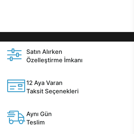
Üstelik satın alma ve satın alma sonrasında hızlı
destek sayesinde Casper kullanıcıların her zaman
yanında!
Satın Alırken
Özelleştirme İmkanı
Casper ürünlerini satın alırken ihtiyacınıza göre
özelleştirebilirsiniz.
12 Aya Varan
Taksit Seçenekleri
Anlaşmalı kredi kartlarına 12 aya varan taksit seçenekleri
Casper'da.
Aynı Gün
Teslim
Seçili ürünlerde Aynı Gün Teslim!