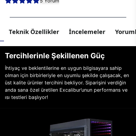
5 Yorum
Teknik Özellikler
İncelemeler
Yoruml
Tercihlerinle Şekillenen Güç
İhtiyaç ve beklentilerine en uygun bilgisayara sahip
olman için birbirleriyle en uyumlu şekilde çalışacak, en
üst kalite ürünler tercihini bekliyor. Siparişini verdiğin
anda sana özel üretilen Excalibur’unun performans ve
ısı testleri başlıyor!