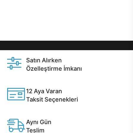
gibi özel fırsatlar Casper kullanıcılarını bekliyor.
Üstelik satın alma ve satın alma sonrasında hızlı
destek sayesinde Casper kullanıcıların her zaman
yanında!
Satın Alırken
Özelleştirme İmkanı
Casper ürünlerini satın alırken ihtiyacınıza göre
özelleştirebilirsiniz.
12 Aya Varan
Taksit Seçenekleri
Anlaşmalı kredi kartlarına 12 aya varan taksit seçenekleri
Casper'da.
Aynı Gün
Teslim