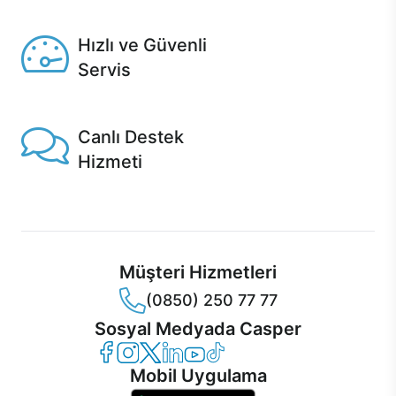
Seçili ürünlerde Aynı Gün Teslim!
Hızlı ve Güvenli
Servis
1 Saatte servis, Jet servis ve Turbo servis seçenekleri
Casper'da!
Canlı Destek
Hizmeti
Ürünlerinizle ilgili Casper Canlı Destek hizmeti her daim
sizinle.
Müşteri Hizmetleri
(0850) 250 77 77
Sosyal Medyada Casper
Casper Facebook
Casper Instagram
Casper Twitter
Casper LinkedIn
Casper YouTube
Casper TikTok
Mobil Uygulama