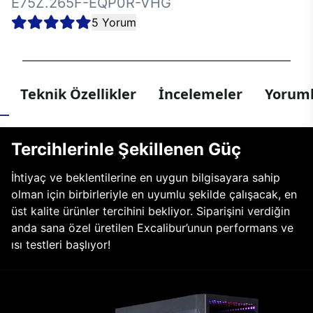
E75Z.265F-EQP0R-VHG
5 Yorum
Teknik Özellikler
İncelemeler
Yoruml
Tercihlerinle Şekillenen Güç
İhtiyaç ve beklentilerine en uygun bilgisayara sahip
olman için birbirleriyle en uyumlu şekilde çalışacak, en
üst kalite ürünler tercihini bekliyor. Siparişini verdiğin
anda sana özel üretilen Excalibur’unun performans ve
ısı testleri başlıyor!