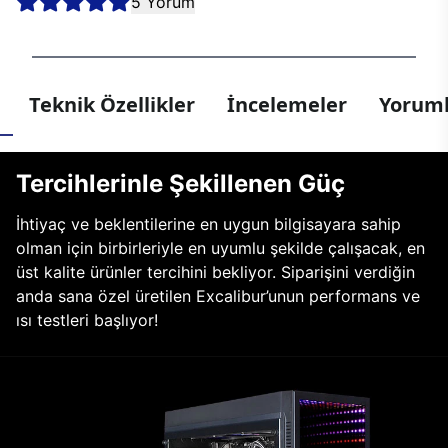
5 Yorum
Teknik Özellikler
İncelemeler
Yoruml
Tercihlerinle Şekillenen Güç
İhtiyaç ve beklentilerine en uygun bilgisayara sahip
olman için birbirleriyle en uyumlu şekilde çalışacak, en
üst kalite ürünler tercihini bekliyor. Siparişini verdiğin
anda sana özel üretilen Excalibur’unun performans ve
ısı testleri başlıyor!