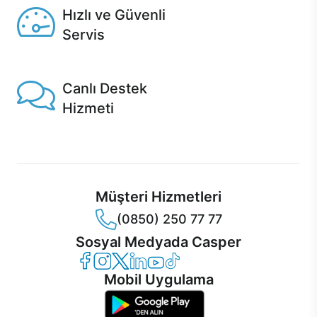
Hızlı ve Güvenli
Servis
1 Saatte servis, Jet servis ve Turbo servis seçenekleri
Casper'da!
Canlı Destek
Hizmeti
Ürünlerinizle ilgili Casper Canlı Destek hizmeti her daim
sizinle.
Müşteri Hizmetleri
(0850) 250 77 77
Sosyal Medyada Casper
Casper Facebook
Casper Instagram
Casper Twitter
Casper LinkedIn
Casper YouTube
Casper TikTok
Mobil Uygulama