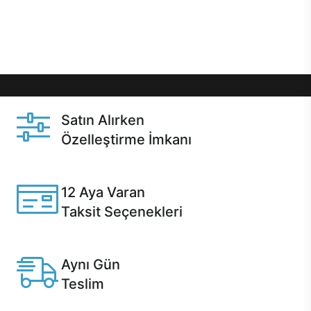
Üstelik satın alma ve satın alma sonrasında hızlı
destek sayesinde Casper kullanıcıların her zaman
yanında!
Satın Alırken
Özelleştirme İmkanı
Casper ürünlerini satın alırken ihtiyacınıza göre
özelleştirebilirsiniz.
12 Aya Varan
Taksit Seçenekleri
Anlaşmalı kredi kartlarına 12 aya varan taksit seçenekleri
Casper'da.
Aynı Gün
Teslim
Seçili ürünlerde Aynı Gün Teslim!