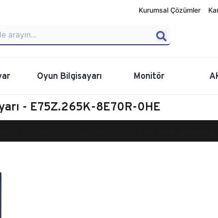
Kurumsal Çözümler
Ka
yar
Oyun Bilgisayarı
Monitör
A
ayarı - E75Z.265K-8E70R-0HE
calibur E750 Masaüstü Oyun Bilgisayarı
E75Z.265K-8E70R-0HE