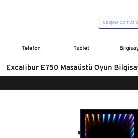
Telefon
Tablet
Bilgisa
Excalibur E750 Masaüstü Oyun Bilgis
Anasayfa
Oyun Bilgisayarı
Masaüstü Oyun Bilgisayarı
Ex