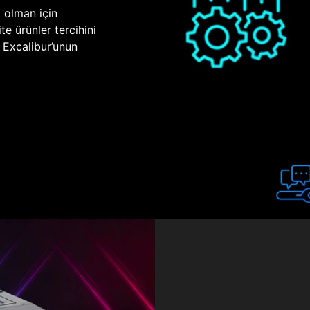
p olman için
te ürünler tercihini
n Excalibur’unun