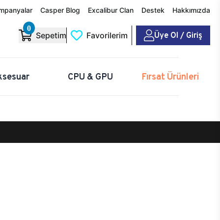
mpanyalar
Casper Blog
Excalibur Clan
Destek
Hakkımızda
0
Üye Ol / Giriş
Sepetim
Favorilerim
ksesuar
CPU & GPU
Fırsat Ürünleri