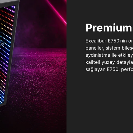
Premium 
Excalibur E750’nin ö
paneller, sistem bile
aydınlatma ile etkile
kaliteli yüzey detay
sağlayan E750, perfo