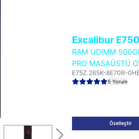
Excalibur E75
RAM UDIMM 500GB
PRO MASAÜSTÜ OY
E75Z.265K-8E70R-0H
5 Yorum
Özelleştir