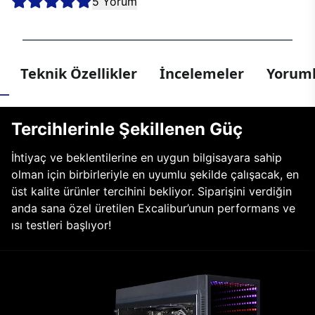
5 Yorum
Teknik Özellikler
İncelemeler
Yoruml
Tercihlerinle Şekillenen Güç
İhtiyaç ve beklentilerine en uygun bilgisayara sahip
olman için birbirleriyle en uyumlu şekilde çalışacak, en
üst kalite ürünler tercihini bekliyor. Siparişini verdiğin
anda sana özel üretilen Excalibur’unun performans ve
ısı testleri başlıyor!