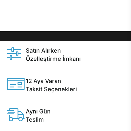
Üstelik satın alma ve satın alma sonrasında hızlı
destek sayesinde Casper kullanıcıların her zaman
yanında!
Satın Alırken
Özelleştirme İmkanı
Casper ürünlerini satın alırken ihtiyacınıza göre
özelleştirebilirsiniz.
12 Aya Varan
Taksit Seçenekleri
Anlaşmalı kredi kartlarına 12 aya varan taksit seçenekleri
Casper'da.
Aynı Gün
Teslim
Seçili ürünlerde Aynı Gün Teslim!