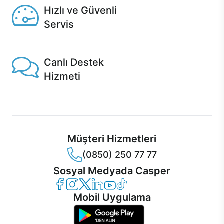
Hızlı ve Güvenli
Servis
1 Saatte servis, Jet servis ve Turbo servis seçenekleri
Casper'da!
Canlı Destek
Hizmeti
Ürünlerinizle ilgili Casper Canlı Destek hizmeti her daim
sizinle.
Müşteri Hizmetleri
(0850) 250 77 77
Sosyal Medyada Casper
Casper Facebook
Casper Instagram
Casper Twitter
Casper LinkedIn
Casper YouTube
Casper TikTok
Mobil Uygulama