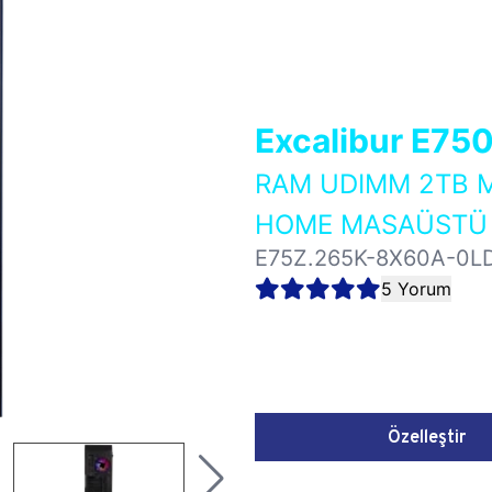
Excalibur E75
RAM UDIMM 2TB M
HOME MASAÜSTÜ 
E75Z.265K-8X60A-0L
5 Yorum
Özelleştir