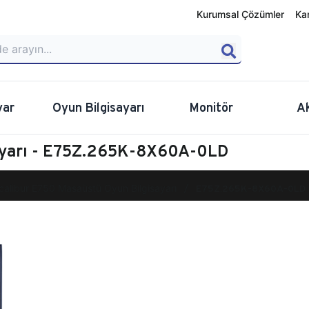
Kurumsal Çözümler
Ka
yar
Oyun Bilgisayarı
Monitör
A
sayarı - E75Z.265K-8X60A-0LD
calibur E750 Masaüstü Oyun Bilgisayarı
E75Z.265K-8X60A-0LD