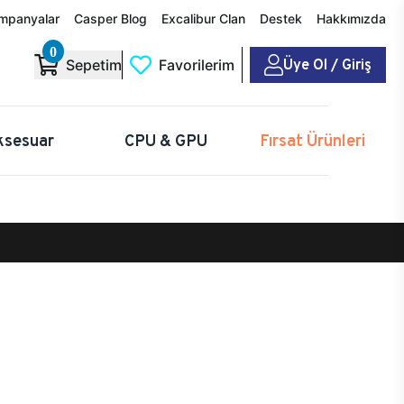
mpanyalar
Casper Blog
Excalibur Clan
Destek
Hakkımızda
0
Üye Ol / Giriş
Sepetim
Favorilerim
ksesuar
CPU & GPU
Fırsat Ürünleri