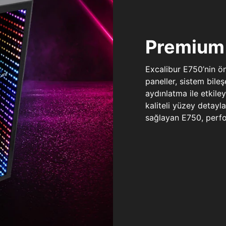
Premium 
Excalibur E750’nin ö
paneller, sistem bile
aydınlatma ile etkile
kaliteli yüzey detay
sağlayan E750, perfo