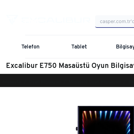
Telefon
Tablet
Bilgisa
Excalibur E750 Masaüstü Oyun Bilgi
Anasayfa
Oyun Bilgisayarı
Masaüstü Oyun Bilgisayarı
Ex