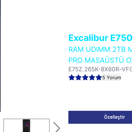
Excalibur E75
RAM UDIMM 2TB M
PRO MASAÜSTÜ OY
E75Z.265K-8X60R-VF
5 Yorum
Özelleştir