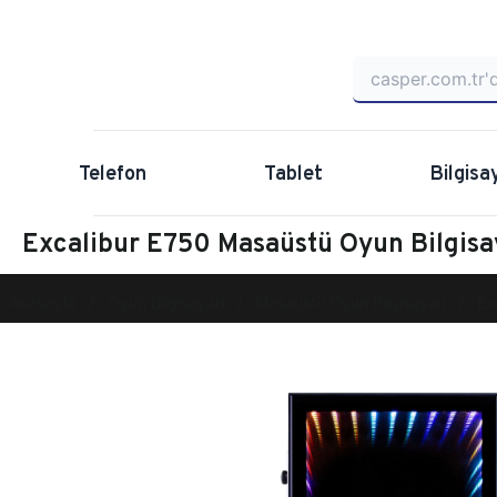
Telefon
Tablet
Bilgisa
Excalibur E750 Masaüstü Oyun Bilgis
Anasayfa
Oyun Bilgisayarı
Masaüstü Oyun Bilgisayarı
Ex