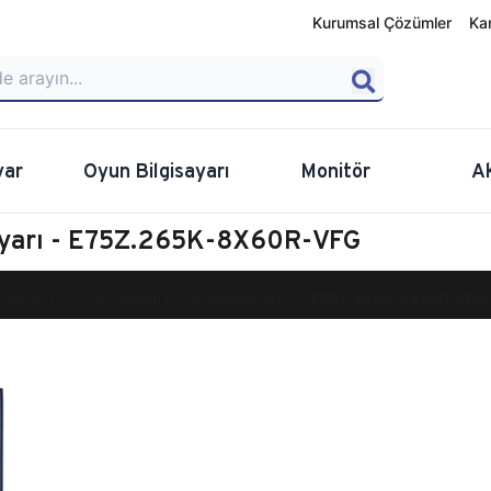
Kurumsal Çözümler
Ka
yar
Oyun Bilgisayarı
Monitör
A
ayarı - E75Z.265K-8X60R-VFG
calibur E750 Masaüstü Oyun Bilgisayarı
E75Z.265K-8X60R-VFG