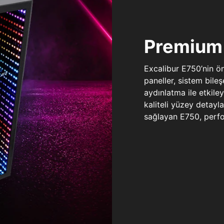
Premium 
Excalibur E750’nin ö
paneller, sistem bile
aydınlatma ile etkile
kaliteli yüzey detay
sağlayan E750, perfo