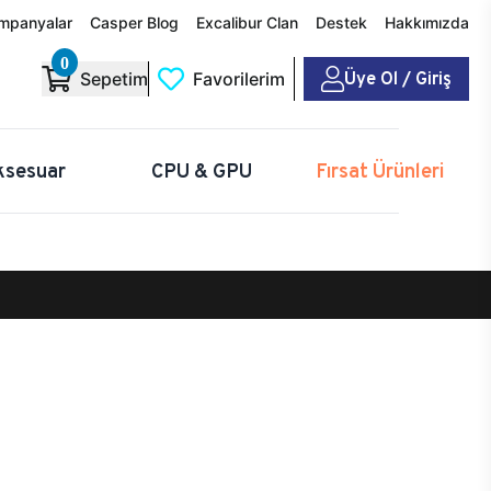
mpanyalar
Casper Blog
Excalibur Clan
Destek
Hakkımızda
0
Üye Ol / Giriş
Sepetim
Favorilerim
ksesuar
CPU & GPU
Fırsat Ürünleri