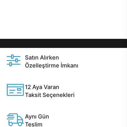
gibi özel fırsatlar Casper kullanıcılarını bekliyor.
Üstelik satın alma ve satın alma sonrasında hızlı
destek sayesinde Casper kullanıcıların her zaman
yanında!
Satın Alırken
Özelleştirme İmkanı
Casper ürünlerini satın alırken ihtiyacınıza göre
özelleştirebilirsiniz.
12 Aya Varan
Taksit Seçenekleri
Anlaşmalı kredi kartlarına 12 aya varan taksit seçenekleri
Casper'da.
Aynı Gün
Teslim