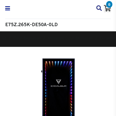
0
E75Z.265K-DE50A-0LD
Oyun Bilgisayarı
Masaüstü Oyun Bilgisayarı
Excalibur