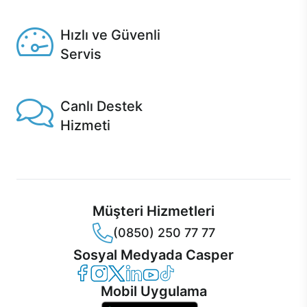
Seçili ürünlerde Aynı Gün Teslim!
Hızlı ve Güvenli
Servis
1 Saatte servis, Jet servis ve Turbo servis seçenekleri
Casper'da!
Canlı Destek
Hizmeti
Ürünlerinizle ilgili Casper Canlı Destek hizmeti her daim
sizinle.
Müşteri Hizmetleri
(0850) 250 77 77
Sosyal Medyada Casper
Casper Facebook
Casper Instagram
Casper Twitter
Casper LinkedIn
Casper YouTube
Casper TikTok
Mobil Uygulama