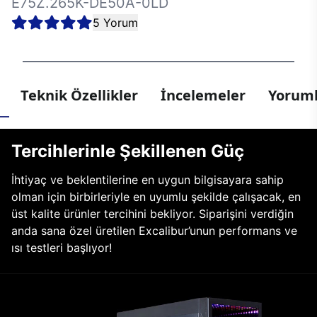
E75Z.265K-DE50A-0LD
5 Yorum
Teknik Özellikler
İncelemeler
Yoruml
Tercihlerinle Şekillenen Güç
İhtiyaç ve beklentilerine en uygun bilgisayara sahip
olman için birbirleriyle en uyumlu şekilde çalışacak, en
üst kalite ürünler tercihini bekliyor. Siparişini verdiğin
anda sana özel üretilen Excalibur’unun performans ve
ısı testleri başlıyor!