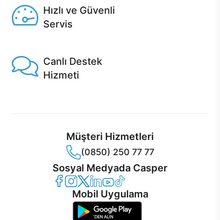
Hızlı ve Güvenli
Servis
1 Saatte servis, Jet servis ve Turbo servis seçenekleri
Casper'da!
Canlı Destek
Hizmeti
Ürünlerinizle ilgili Casper Canlı Destek hizmeti her daim
sizinle.
Müşteri Hizmetleri
(0850) 250 77 77
Sosyal Medyada Casper
Casper Facebook
Casper Instagram
Casper Twitter
Casper LinkedIn
Casper YouTube
Casper TikTok
Mobil Uygulama