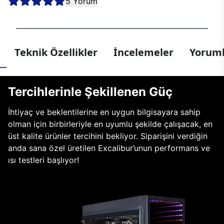
5 Yorum
Teknik Özellikler
İncelemeler
Yoruml
Tercihlerinle Şekillenen Güç
İhtiyaç ve beklentilerine en uygun bilgisayara sahip
olman için birbirleriyle en uyumlu şekilde çalışacak, en
üst kalite ürünler tercihini bekliyor. Siparişini verdiğin
anda sana özel üretilen Excalibur’unun performans ve
ısı testleri başlıyor!