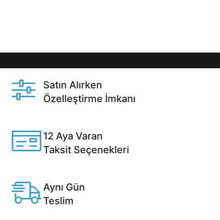
Üstelik satın alma ve satın alma sonrasında hızlı
destek sayesinde Casper kullanıcıların her zaman
yanında!
Satın Alırken
Özelleştirme İmkanı
Casper ürünlerini satın alırken ihtiyacınıza göre
özelleştirebilirsiniz.
12 Aya Varan
Taksit Seçenekleri
Anlaşmalı kredi kartlarına 12 aya varan taksit seçenekleri
Casper'da.
Aynı Gün
Teslim
Seçili ürünlerde Aynı Gün Teslim!