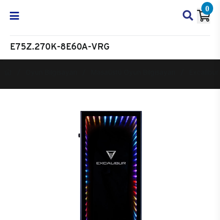
0
E75Z.270K-8E60A-VRG
Oyun Bilgisayarı
Masaüstü Oyun Bilgisayarı
Excalibur