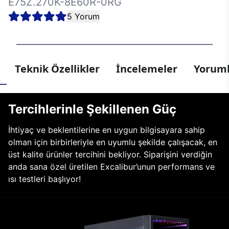
E75Z.270K-8E60R-0RG
5 Yorum
Teknik Özellikler
İncelemeler
Yoruml
Tercihlerinle Şekillenen Güç
İhtiyaç ve beklentilerine en uygun bilgisayara sahip
olman için birbirleriyle en uyumlu şekilde çalışacak, en
üst kalite ürünler tercihini bekliyor. Siparişini verdiğin
anda sana özel üretilen Excalibur’unun performans ve
ısı testleri başlıyor!