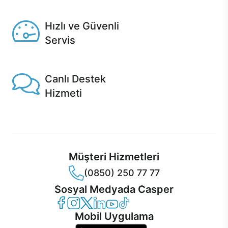
Seçili ürünlerde Aynı Gün Teslim!
Hızlı ve Güvenli
Servis
1 Saatte servis, Jet servis ve Turbo servis seçenekleri
Casper'da!
Canlı Destek
Hizmeti
Ürünlerinizle ilgili Casper Canlı Destek hizmeti her daim
sizinle.
Müşteri Hizmetleri
(0850) 250 77 77
Sosyal Medyada Casper
Casper Facebook
Casper Instagram
Casper Twitter
Casper LinkedIn
Casper YouTube
Casper TikTok
Mobil Uygulama