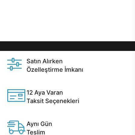
gibi özel fırsatlar Casper kullanıcılarını bekliyor.
Üstelik satın alma ve satın alma sonrasında hızlı
destek sayesinde Casper kullanıcıların her zaman
yanında!
Satın Alırken
Özelleştirme İmkanı
Casper ürünlerini satın alırken ihtiyacınıza göre
özelleştirebilirsiniz.
12 Aya Varan
Taksit Seçenekleri
Anlaşmalı kredi kartlarına 12 aya varan taksit seçenekleri
Casper'da.
Aynı Gün
Teslim