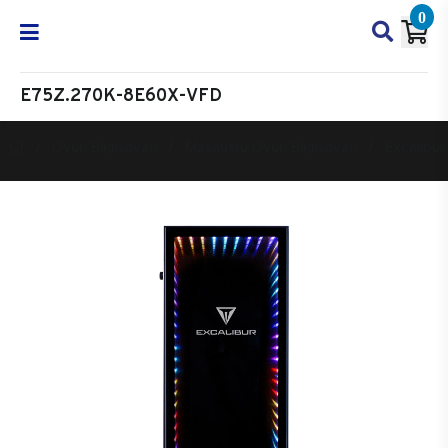
0
E75Z.270K-8E60X-VFD
Oyun Bilgisayarı
Masaüstü Oyun Bilgisayarı
Excalibur