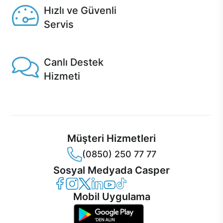
Hızlı ve Güvenli
Servis
1 Saatte servis, Jet servis ve Turbo servis seçenekleri
Casper'da!
Canlı Destek
Hizmeti
Ürünlerinizle ilgili Casper Canlı Destek hizmeti her daim
sizinle.
Müşteri Hizmetleri
(0850) 250 77 77
Sosyal Medyada Casper
Casper Facebook
Casper Instagram
Casper Twitter
Casper LinkedIn
Casper YouTube
Casper TikTok
Mobil Uygulama