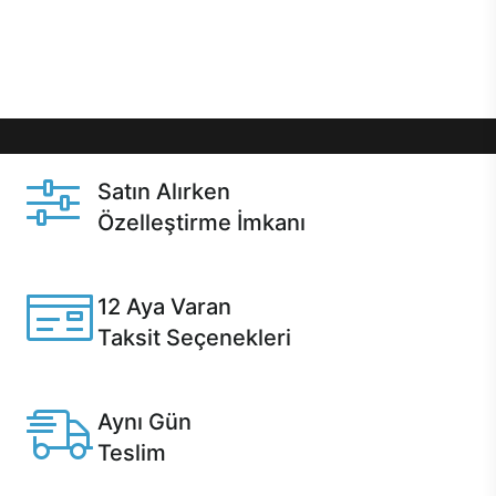
Üstelik satın alma ve satın alma sonrasında hızlı
destek sayesinde Casper kullanıcıların her zaman
yanında!
Satın Alırken
Özelleştirme İmkanı
Casper ürünlerini satın alırken ihtiyacınıza göre
özelleştirebilirsiniz.
12 Aya Varan
Taksit Seçenekleri
Anlaşmalı kredi kartlarına 12 aya varan taksit seçenekleri
Casper'da.
Aynı Gün
Teslim
Seçili ürünlerde Aynı Gün Teslim!