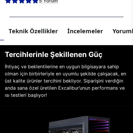
5 Yorum
Teknik Özellikler
İncelemeler
Yoruml
Tercihlerinle Şekillenen Güç
İhtiyaç ve beklentilerine en uygun bilgisayara sahip
olman için birbirleriyle en uyumlu şekilde çalışacak, en
üst kalite ürünler tercihini bekliyor. Siparişini verdiğin
anda sana özel üretilen Excalibur’unun performans ve
ısı testleri başlıyor!