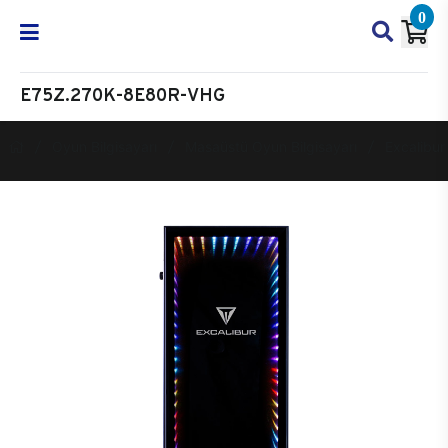
0
E75Z.270K-8E80R-VHG
Oyun Bilgisayarı
Masaüstü Oyun Bilgisayarı
Excalibur