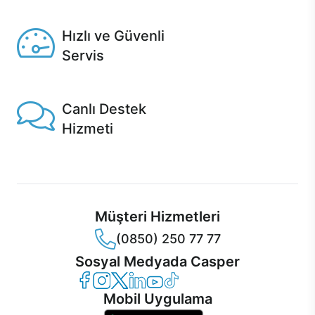
Seçili ürünlerde Aynı Gün Teslim!
Hızlı ve Güvenli
Servis
1 Saatte servis, Jet servis ve Turbo servis seçenekleri
Casper'da!
Canlı Destek
Hizmeti
Ürünlerinizle ilgili Casper Canlı Destek hizmeti her daim
sizinle.
Müşteri Hizmetleri
(0850) 250 77 77
Sosyal Medyada Casper
Casper Facebook
Casper Instagram
Casper Twitter
Casper LinkedIn
Casper YouTube
Casper TikTok
Mobil Uygulama