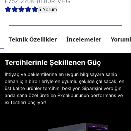
E75Z.270K-8E80R-VHG
5 Yorum
Teknik Özellikler
İncelemeler
Yoruml
Tercihlerinle Şekillenen Güç
İhtiyaç ve beklentilerine en uygun bilgisayara sahip
olman için birbirleriyle en uyumlu şekilde çalışacak, en
üst kalite ürünler tercihini bekliyor. Siparişini verdiğin
anda sana özel üretilen Excalibur’unun performans ve
ısı testleri başlıyor!