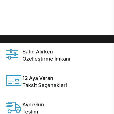
gibi özel fırsatlar Casper kullanıcılarını bekliyor.
Üstelik satın alma ve satın alma sonrasında hızlı
destek sayesinde Casper kullanıcıların her zaman
yanında!
Satın Alırken
Özelleştirme İmkanı
Casper ürünlerini satın alırken ihtiyacınıza göre
özelleştirebilirsiniz.
12 Aya Varan
Taksit Seçenekleri
Anlaşmalı kredi kartlarına 12 aya varan taksit seçenekleri
Casper'da.
Aynı Gün
Teslim