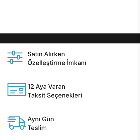
Üstelik satın alma ve satın alma sonrasında hızlı
destek sayesinde Casper kullanıcıların her zaman
yanında!
Satın Alırken
Özelleştirme İmkanı
Casper ürünlerini satın alırken ihtiyacınıza göre
özelleştirebilirsiniz.
12 Aya Varan
Taksit Seçenekleri
Anlaşmalı kredi kartlarına 12 aya varan taksit seçenekleri
Casper'da.
Aynı Gün
Teslim
Seçili ürünlerde Aynı Gün Teslim!