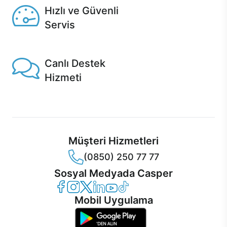
Hızlı ve Güvenli
Servis
1 Saatte servis, Jet servis ve Turbo servis seçenekleri
Casper'da!
Canlı Destek
Hizmeti
Ürünlerinizle ilgili Casper Canlı Destek hizmeti her daim
sizinle.
Müşteri Hizmetleri
(0850) 250 77 77
Sosyal Medyada Casper
Casper Facebook
Casper Instagram
Casper Twitter
Casper LinkedIn
Casper YouTube
Casper TikTok
Mobil Uygulama