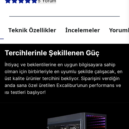
5 Yorum
Teknik Özellikler
İncelemeler
Yoruml
Tercihlerinle Şekillenen Güç
İhtiyaç ve beklentilerine en uygun bilgisayara sahip
olman için birbirleriyle en uyumlu şekilde çalışacak, en
üst kalite ürünler tercihini bekliyor. Siparişini verdiğin
anda sana özel üretilen Excalibur’unun performans ve
ısı testleri başlıyor!