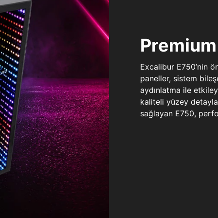
Premium 
Excalibur E750’nin ö
paneller, sistem bile
aydınlatma ile etkile
kaliteli yüzey detay
sağlayan E750, perfo