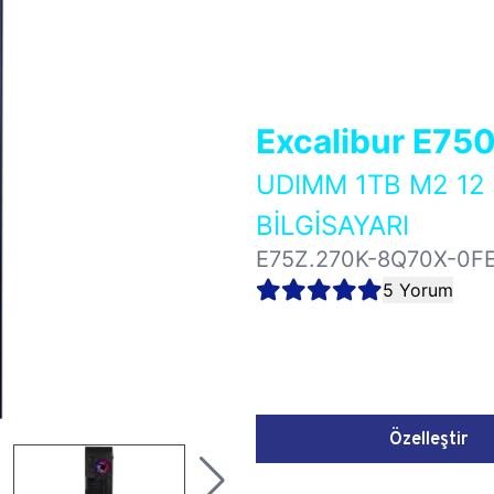
Excalibur E75
UDIMM 1TB M2 12
BİLGİSAYARI
E75Z.270K-8Q70X-0F
5 Yorum
Özelleştir