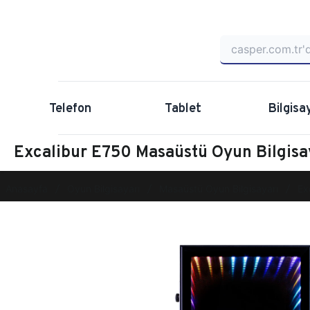
Telefon
Tablet
Bilgisa
Excalibur E750 Masaüstü Oyun Bilgis
Anasayfa
Oyun Bilgisayarı
Masaüstü Oyun Bilgisayarı
Ex