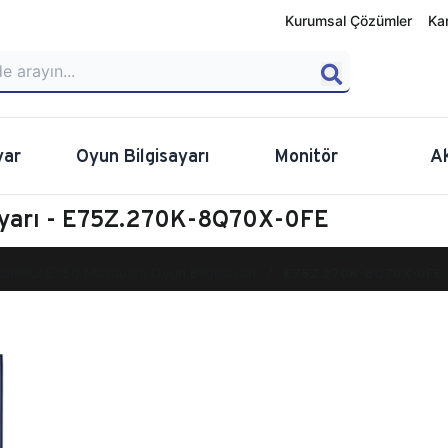
Kurumsal Çözümler
Ka
yar
Oyun Bilgisayarı
Monitör
A
ayarı - E75Z.270K-8Q70X-0FE
calibur E750 Masaüstü Oyun Bilgisayarı
E75Z.270K-8Q70X-0FE