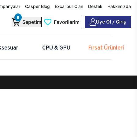
mpanyalar
Casper Blog
Excalibur Clan
Destek
Hakkımızda
0
Üye Ol / Giriş
Sepetim
Favorilerim
ksesuar
CPU & GPU
Fırsat Ürünleri