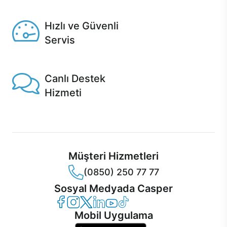
Seçili ürünlerde Aynı Gün Teslim!
Hızlı ve Güvenli
Servis
1 Saatte servis, Jet servis ve Turbo servis seçenekleri
Casper'da!
Canlı Destek
Hizmeti
Ürünlerinizle ilgili Casper Canlı Destek hizmeti her daim
sizinle.
Müşteri Hizmetleri
(0850) 250 77 77
Sosyal Medyada Casper
Casper Facebook
Casper Instagram
Casper Twitter
Casper LinkedIn
Casper YouTube
Casper TikTok
Mobil Uygulama