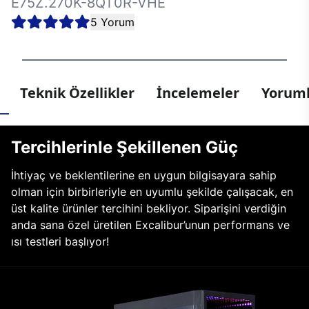
E75Z.270K-8QT0R-VHE
5 Yorum
Teknik Özellikler
İncelemeler
Yoruml
Tercihlerinle Şekillenen Güç
İhtiyaç ve beklentilerine en uygun bilgisayara sahip
olman için birbirleriyle en uyumlu şekilde çalışacak, en
üst kalite ürünler tercihini bekliyor. Siparişini verdiğin
anda sana özel üretilen Excalibur’unun performans ve
ısı testleri başlıyor!