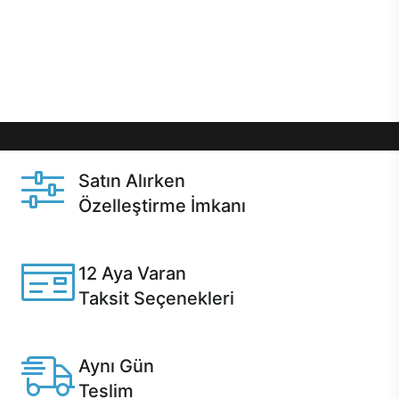
gibi özel fırsatlar Casper kullanıcılarını bekliyor.
Üstelik satın alma ve satın alma sonrasında hızlı
destek sayesinde Casper kullanıcıların her zaman
yanında!
Satın Alırken
Özelleştirme İmkanı
Casper ürünlerini satın alırken ihtiyacınıza göre
özelleştirebilirsiniz.
12 Aya Varan
Taksit Seçenekleri
Anlaşmalı kredi kartlarına 12 aya varan taksit seçenekleri
Casper'da.
Aynı Gün
Teslim