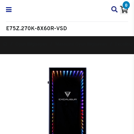
0
E75Z.270K-8X60R-VSD
Oyun Bilgisayarı
Masaüstü Oyun Bilgisayarı
Excalibur