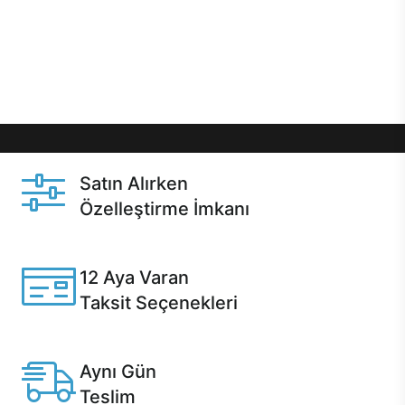
gibi özel fırsatlar Casper kullanıcılarını bekliyor.
Üstelik satın alma ve satın alma sonrasında hızlı
destek sayesinde Casper kullanıcıların her zaman
yanında!
Satın Alırken
Özelleştirme İmkanı
Casper ürünlerini satın alırken ihtiyacınıza göre
özelleştirebilirsiniz.
12 Aya Varan
Taksit Seçenekleri
Anlaşmalı kredi kartlarına 12 aya varan taksit seçenekleri
Casper'da.
Aynı Gün
Teslim