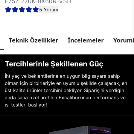
E75Z.270K-8X60R-VSD
5 Yorum
Teknik Özellikler
İncelemeler
Yoruml
Tercihlerinle Şekillenen Güç
İhtiyaç ve beklentilerine en uygun bilgisayara sahip
olman için birbirleriyle en uyumlu şekilde çalışacak, en
üst kalite ürünler tercihini bekliyor. Siparişini verdiğin
anda sana özel üretilen Excalibur’unun performans ve
ısı testleri başlıyor!