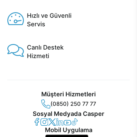
Seçili ürünlerde Aynı Gün Teslim!
Hızlı ve Güvenli
Servis
1 Saatte servis, Jet servis ve Turbo servis seçenekleri
Casper'da!
Canlı Destek
Hizmeti
Ürünlerinizle ilgili Casper Canlı Destek hizmeti her daim
sizinle.
Müşteri Hizmetleri
(0850) 250 77 77
Sosyal Medyada Casper
Casper Facebook
Casper Instagram
Casper Twitter
Casper LinkedIn
Casper YouTube
Casper TikTok
Mobil Uygulama