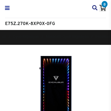
0
E75Z.270K-8XP0X-0FG
Oyun Bilgisayarı
Masaüstü Oyun Bilgisayarı
Excalibur