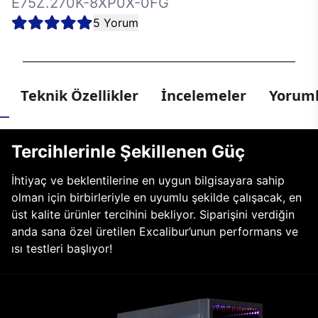
E75Z.270K-8XP0X-0FG
5 Yorum
Teknik Özellikler
İncelemeler
Yoruml
Tercihlerinle Şekillenen Güç
İhtiyaç ve beklentilerine en uygun bilgisayara sahip
olman için birbirleriyle en uyumlu şekilde çalışacak, en
üst kalite ürünler tercihini bekliyor. Siparişini verdiğin
anda sana özel üretilen Excalibur’unun performans ve
ısı testleri başlıyor!