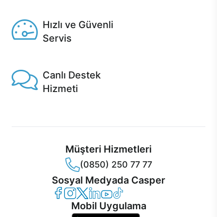
Seçili ürünlerde Aynı Gün Teslim!
Hızlı ve Güvenli
Servis
1 Saatte servis, Jet servis ve Turbo servis seçenekleri
Casper'da!
Canlı Destek
Hizmeti
Ürünlerinizle ilgili Casper Canlı Destek hizmeti her daim
sizinle.
Müşteri Hizmetleri
(0850) 250 77 77
Sosyal Medyada Casper
Casper Facebook
Casper Instagram
Casper Twitter
Casper LinkedIn
Casper YouTube
Casper TikTok
Mobil Uygulama