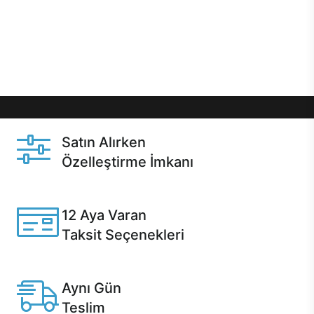
gibi özel fırsatlar Casper kullanıcılarını bekliyor.
Üstelik satın alma ve satın alma sonrasında hızlı
destek sayesinde Casper kullanıcıların her zaman
yanında!
Satın Alırken
Özelleştirme İmkanı
Casper ürünlerini satın alırken ihtiyacınıza göre
özelleştirebilirsiniz.
12 Aya Varan
Taksit Seçenekleri
Anlaşmalı kredi kartlarına 12 aya varan taksit seçenekleri
Casper'da.
Aynı Gün
Teslim