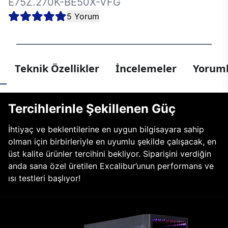
E75Z.270K-BE50X-VFG
5 Yorum
Teknik Özellikler
İncelemeler
Yoruml
Tercihlerinle Şekillenen Güç
İhtiyaç ve beklentilerine en uygun bilgisayara sahip
olman için birbirleriyle en uyumlu şekilde çalışacak, en
üst kalite ürünler tercihini bekliyor. Siparişini verdiğin
anda sana özel üretilen Excalibur’unun performans ve
ısı testleri başlıyor!