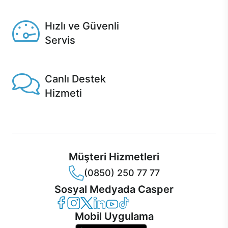
Seçili ürünlerde Aynı Gün Teslim!
Hızlı ve Güvenli
Servis
1 Saatte servis, Jet servis ve Turbo servis seçenekleri
Casper'da!
Canlı Destek
Hizmeti
Ürünlerinizle ilgili Casper Canlı Destek hizmeti her daim
sizinle.
Müşteri Hizmetleri
(0850) 250 77 77
Sosyal Medyada Casper
Casper Facebook
Casper Instagram
Casper Twitter
Casper LinkedIn
Casper YouTube
Casper TikTok
Mobil Uygulama