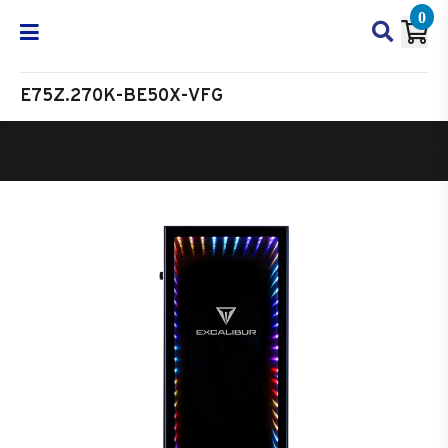
0
E75Z.270K-BE50X-VFG
Oyun Bilgisayarı
Masaüstü Oyun Bilgisayarı
Excalibur