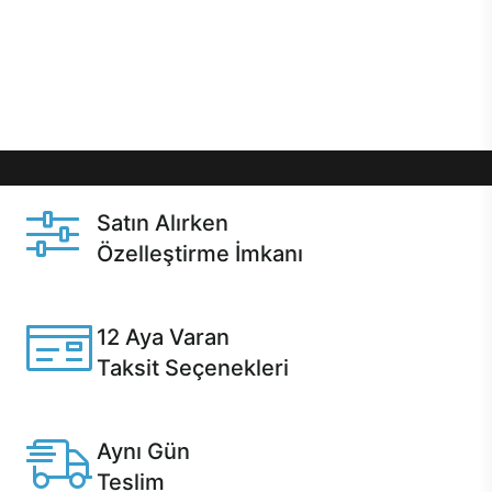
gibi özel fırsatlar Casper kullanıcılarını bekliyor.
Üstelik satın alma ve satın alma sonrasında hızlı
destek sayesinde Casper kullanıcıların her zaman
yanında!
Satın Alırken
Özelleştirme İmkanı
Casper ürünlerini satın alırken ihtiyacınıza göre
özelleştirebilirsiniz.
12 Aya Varan
Taksit Seçenekleri
Anlaşmalı kredi kartlarına 12 aya varan taksit seçenekleri
Casper'da.
Aynı Gün
Teslim