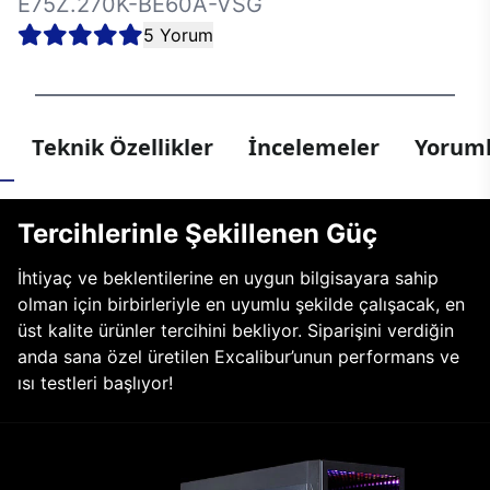
E75Z.270K-BE60A-VSG
5 Yorum
Teknik Özellikler
İncelemeler
Yoruml
Tercihlerinle Şekillenen Güç
İhtiyaç ve beklentilerine en uygun bilgisayara sahip
olman için birbirleriyle en uyumlu şekilde çalışacak, en
üst kalite ürünler tercihini bekliyor. Siparişini verdiğin
anda sana özel üretilen Excalibur’unun performans ve
ısı testleri başlıyor!