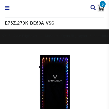
0
E75Z.270K-BE60A-VSG
Oyun Bilgisayarı
Masaüstü Oyun Bilgisayarı
Excalibur