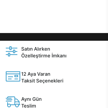
gibi özel fırsatlar Casper kullanıcılarını bekliyor.
Üstelik satın alma ve satın alma sonrasında hızlı
destek sayesinde Casper kullanıcıların her zaman
yanında!
Satın Alırken
Özelleştirme İmkanı
Casper ürünlerini satın alırken ihtiyacınıza göre
özelleştirebilirsiniz.
12 Aya Varan
Taksit Seçenekleri
Anlaşmalı kredi kartlarına 12 aya varan taksit seçenekleri
Casper'da.
Aynı Gün
Teslim