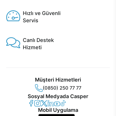
Seçili ürünlerde Aynı Gün Teslim!
Hızlı ve Güvenli
Servis
1 Saatte servis, Jet servis ve Turbo servis seçenekleri
Casper'da!
Canlı Destek
Hizmeti
Ürünlerinizle ilgili Casper Canlı Destek hizmeti her daim
sizinle.
Müşteri Hizmetleri
(0850) 250 77 77
Sosyal Medyada Casper
Casper Facebook
Casper Instagram
Casper Twitter
Casper LinkedIn
Casper YouTube
Casper TikTok
Mobil Uygulama