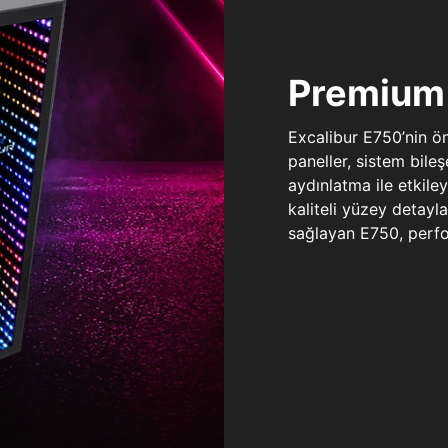
Premium 
Excalibur E750’nin ö
paneller, sistem bile
aydınlatma ile etkile
kaliteli yüzey detay
sağlayan E750, perfo