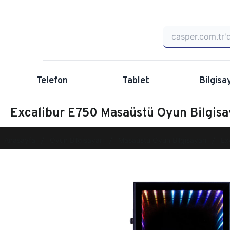
Telefon
Tablet
Bilgisa
Excalibur E750 Masaüstü Oyun Bilgis
Anasayfa
Oyun Bilgisayarı
Masaüstü Oyun Bilgisayarı
Ex